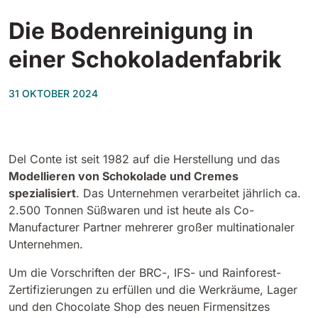
Tigra
E55
Die Bodenreinigung in
1055 mm
5800 m²/h
550 mm
2200 m²/h
einer Schokoladenfabrik
Rider 1201
E51
1200 mm
10200 m²/h
31 OKTOBER 2024
530 mm
2280 m²/h
Rider Lift
E61
Del Conte ist seit 1982 auf die Herstellung und das
1200 mm
7865 m²/h
610 mm
2625 m²/h
Modellieren von Schokolade und Cremes
spezialisiert
. Das Unternehmen verarbeitet jährlich ca.
2.500 Tonnen Süßwaren und ist heute als Co-
Xtrema
E71
Manufacturer Partner mehrerer großer multinationaler
1400 mm
12600 m²/h
710 mm
3195 m²/h
Unternehmen.
Um die Vorschriften der BRC-, IFS- und Rainforest-
Magnum
Zertifizierungen zu erfüllen und die Werkräume, Lager
E81
1570 mm
18840 m²/h
und den Chocolate Shop des neuen Firmensitzes
810 mm
3645 m²/h