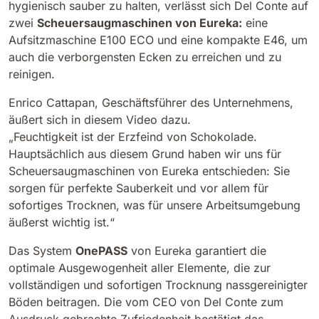
hygienisch sauber zu halten, verlässt sich Del Conte auf
zwei
Scheuersaugmaschinen von Eureka:
eine
Bull 200
Aufsitzmaschine E100 ECO und eine kompakte E46, um
Aufsitz-Scheuersaugmaschinen
2100 mm
29400 m²/h
auch die verborgensten Ecken zu erreichen und zu
Alle anzeigen
reinigen.
E65
Enrico Cattapan, Geschäftsführer des Unternehmens,
äußert sich in diesem Video dazu.
650 mm
3900 m²/h
„Feuchtigkeit ist der Erzfeind von Schokolade.
Hauptsächlich aus diesem Grund haben wir uns für
Scheuersaugmaschinen von Eureka entschieden: Sie
E75
sorgen für perfekte Sauberkeit und vor allem für
760 mm
4560 m²/h
sofortiges Trocknen, was für unsere Arbeitsumgebung
äußerst wichtig ist.“
E83
Das System
OnePASS
von Eureka garantiert die
830 mm
4980 m²/h
optimale Ausgewogenheit aller Elemente, die zur
vollständigen und sofortigen Trocknung nassgereinigter
Böden beitragen. Die vom CEO von Del Conte zum
E85