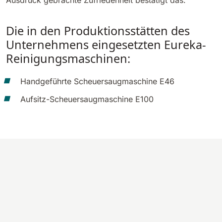
Ausdruck gebrachte Zufriedenheit bestätigt das.
810 mm
6075 m²/h
Die in den Produktionsstätten des
Unternehmens eingesetzten Eureka-
E100
Reinigungsmaschinen:
1000 mm
7500 m²/h
Handgeführte Scheuersaugmaschine E46
E110-D
Aufsitz-Scheuersaugmaschine E100
1100 mm
8800 m²/h
E110-R
1100 mm
8800 m²/h