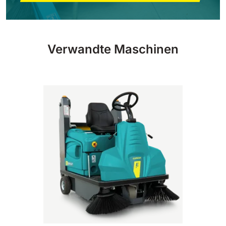
810 mm
6075 m²/h
E100
Verwandte Maschinen
1000 mm
7500 m²/h
E110-D
1100 mm
8800 m²/h
E110-R
1100 mm
8800 m²/h