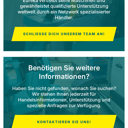
Eureka vertreibt seine Maschinen und
gewährleistet qualifizierte Unterstützung
weltweit durch ein Netzwerk spezialisierter
Bull 200
Aufsitz-Scheuersaugmaschinen
Händler.
2100 mm
29400 m²/h
Alle anzeigen
SCHLIESSE DICH UNSEREM TEAM AN!
E65
650 mm
3900 m²/h
Benötigen Sie weitere
E75
Informationen?
760 mm
4560 m²/h
Haben Sie nicht gefunden, wonach Sie suchen?
Wir stehen Ihnen jederzeit für
E83
Handelsinformationen, Unterstützung und
830 mm
4980 m²/h
spezielle Anfragen zur Verfügung.
KONTAKTIEREN SIE UNS!
E85