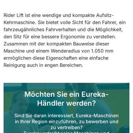
Tigra
E55
1055 mm
5800 m²/h
550 mm
2200 m²/h
Rider Lift ist eine wendige und kompakte Aufsitz-
Kehrmaschine. Sie bietet volle Sicht für den Fahrer, ein
fahrzeugähnliches Fahrverhalten und die Möglichkeit,
Rider 1201
E51
den Sitz für eine bessere Ergonomie zu verstellen.
1200 mm
10200 m²/h
530 mm
2280 m²/h
Zusammen mit der kompakten Bauweise dieser
Maschine und einem Wenderadius von 1.050 mm
ermöglichen diese Eigenschaften eine einfache
Rider Lift
E61
Reinigung auch in engen Bereichen.
1200 mm
7865 m²/h
610 mm
2625 m²/h
Xtrema
E71
Möchten Sie ein Eureka-
1400 mm
12600 m²/h
710 mm
3195 m²/h
Händler werden?
Sind Sie daran interessiert, Eureka-Maschinen
Magnum
in Ihrer Region einzuführen, zu bewerben und
E81
1570 mm
18840 m²/h
zu vertreiben?
810 mm
3645 m²/h