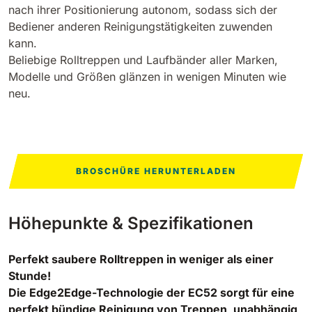
nach ihrer Positionierung autonom, sodass sich der
Bediener anderen Reinigungstätigkeiten zuwenden
Bull 200
Aufsitz-Scheuersaugmaschinen
kann.
2100 mm
29400 m²/h
Beliebige Rolltreppen und Laufbänder aller Marken,
Alle anzeigen
Modelle und Größen glänzen in wenigen Minuten wie
neu.
E65
650 mm
3900 m²/h
E75
BROSCHÜRE HERUNTERLADEN
760 mm
4560 m²/h
Höhepunkte & Spezifikationen
E83
830 mm
4980 m²/h
Perfekt saubere Rolltreppen in weniger als einer
Stunde!
Die Edge2Edge-Technologie der EC52 sorgt für eine
E85
perfekt bündige Reinigung von Treppen, unabhängig