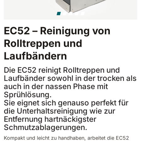
Tigra
E55
1055 mm
5800 m²/h
550 mm
2200 m²/h
EC52 – Reinigung von
Rider 1201
E51
Rolltreppen und
1200 mm
10200 m²/h
530 mm
2280 m²/h
Laufbändern
Rider Lift
E61
Die EC52 reinigt Rolltreppen und
1200 mm
7865 m²/h
Laufbänder sowohl in der trocken als
610 mm
2625 m²/h
auch in der nassen Phase mit
Sprühlösung.
Xtrema
E71
Sie eignet sich genauso perfekt für
1400 mm
12600 m²/h
710 mm
3195 m²/h
die Unterhaltsreinigung wie zur
Entfernung hartnäckigster
Magnum
Schmutzablagerungen.
E81
1570 mm
18840 m²/h
Kompakt und leicht zu handhaben, arbeitet die EC52
810 mm
3645 m²/h