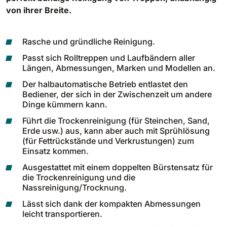
810 mm
6075 m²/h
von ihrer Breite.
Rasche und gründliche Reinigung.
E100
Passt sich Rolltreppen und Laufbändern aller
1000 mm
7500 m²/h
Längen, Abmessungen, Marken und Modellen an.
Der halbautomatische Betrieb entlastet den
E110-D
Bediener, der sich in der Zwischenzeit um andere
Dinge kümmern kann.
1100 mm
8800 m²/h
Führt die Trockenreinigung (für Steinchen, Sand,
Erde usw.) aus, kann aber auch mit Sprühlösung
(für Fettrückstände und Verkrustungen) zum
E110-R
Einsatz kommen.
1100 mm
8800 m²/h
Ausgestattet mit einem doppelten Bürstensatz für
die Trockenreinigung und die
Nassreinigung/Trocknung.
Lässt sich dank der kompakten Abmessungen
leicht transportieren.