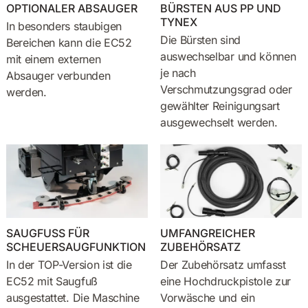
OPTIONALER ABSAUGER
BÜRSTEN AUS PP UND
TYNEX
In besonders staubigen
Die Bürsten sind
Bereichen kann die EC52
auswechselbar und können
mit einem externen
je nach
Absauger verbunden
Verschmutzungsgrad oder
werden.
gewählter Reinigungsart
ausgewechselt werden.
SAUGFUSS FÜR
UMFANGREICHER
SCHEUERSAUGFUNKTION
ZUBEHÖRSATZ
In der TOP-Version ist die
Der Zubehörsatz umfasst
EC52 mit Saugfuß
eine Hochdruckpistole zur
ausgestattet. Die Maschine
Vorwäsche und ein