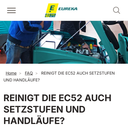
Direkt zum Inhalt
Handgeführte Scheuersaugmaschinen
Handgeführte Kehrmaschinen
Reinigung von Rolltreppen - Setzstufen
Alle anzeigen
Alle anzeigen
Alle anzeigen
E36
Picobello
ERC45
360 mm
730 mm
2190 m²/h
1260 m²/h
Pfadnavigation
Home
FAQ
REINIGT DIE EC52 AUCH SETZSTUFEN
Reinigung von Rolltreppen und Fahrsteigen - Trittstufen
E46
Kobra
UND HANDLÄUFE?
Alle anzeigen
460 mm
780 mm
3510 m²/h
1600 m²/h
REINIGT DIE EC52 AUCH
EC52
Aufsitz-Kehrmaschinen
E50
SETZSTUFEN UND
Alle anzeigen
500 mm
2000 m²/h
HANDLÄUFE?