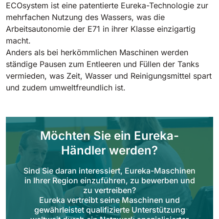
Tigra
ECOsystem ist eine patentierte Eureka-Technologie zur
E55
1055 mm
5800 m²/h
mehrfachen Nutzung des Wassers, was die
550 mm
2200 m²/h
Arbeitsautonomie der E71 in ihrer Klasse einzigartig
macht.
Rider 1201
Anders als bei herkömmlichen Maschinen werden
E51
ständige Pausen zum Entleeren und Füllen der Tanks
1200 mm
10200 m²/h
530 mm
2280 m²/h
vermieden, was Zeit, Wasser und Reinigungsmittel spart
und zudem umweltfreundlich ist.
Rider Lift
E61
1200 mm
7865 m²/h
610 mm
2625 m²/h
Möchten Sie ein Eureka-
Xtrema
Händler werden?
E71
1400 mm
12600 m²/h
710 mm
3195 m²/h
Sind Sie daran interessiert, Eureka-Maschinen
in Ihrer Region einzuführen, zu bewerben und
zu vertreiben?
Magnum
Eureka vertreibt seine Maschinen und
E81
1570 mm
18840 m²/h
gewährleistet qualifizierte Unterstützung
810 mm
3645 m²/h