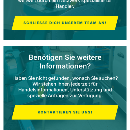
weltweit durch ein Netzwerk spezialisierter
Händler.
Bull 200
Aufsitz-Scheuersaugmaschinen
2100 mm
29400 m²/h
SCHLIESSE DICH UNSEREM TEAM AN!
Alle anzeigen
E65
650 mm
3900 m²/h
Benötigen Sie weitere
Informationen?
E75
Haben Sie nicht gefunden, wonach Sie suchen?
760 mm
4560 m²/h
Wir stehen Ihnen jederzeit für
Handelsinformationen, Unterstützung und
spezielle Anfragen zur Verfügung.
E83
830 mm
4980 m²/h
KONTAKTIEREN SIE UNS!
E85