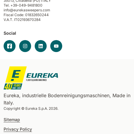
35013,
Cittadella (PD) ITALY
Tel. +39-049-9481800
info@eurekasweepers.com
Fiscal Code: 01832650244
V.A.T. IT02193670284
Social
Eureka, industrielle Bodenreinigungsmaschinen, Made in
Italy.
Copyright © Eureka S.p.A. 2026.
Sitemap
Privacy Policy