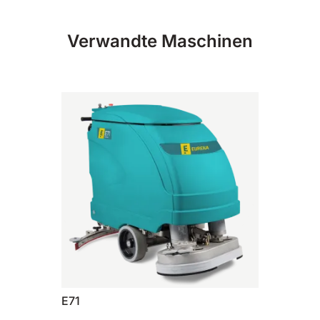
810 mm
6075 m²/h
Verwandte Maschinen
E100
1000 mm
7500 m²/h
E110-D
1100 mm
8800 m²/h
E110-R
1100 mm
8800 m²/h
E71