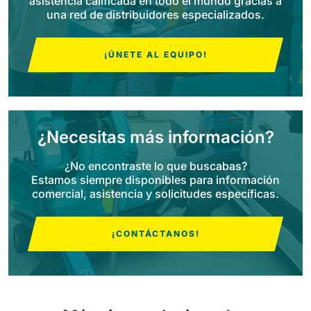
asistencia calificada en todo el mundo gracias a
una red de distribuidores especializados.
Bull 200
Fregadora con operador a bordo
2100 mm
29400 m²/h
¡ÚNETE AL EQUIPO!
Ver todas
E65
650 mm
3900 m²/h
¿Necesitas más información?
¿No encontraste lo que buscabas?
E75
Estamos siempre disponibles para información
760 mm
4560 m²/h
comercial, asistencia y solicitudes específicas.
E83
¡CONTÁCTANOS!
830 mm
4980 m²/h
E85