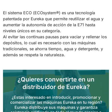
Tigra
E55
1055 mm
5800 m²/h
550 mm
2200 m²/h
El sistema ECO (ECOsystem®) es una tecnología
patentada por Eureka que permite reutilizar el agua y
aumentar la autonomía de acción de la E71 hasta
Rider 1201
E51
niveles únicos en su categoría.
1200 mm
10200 m²/h
530 mm
2280 m²/h
Al evitar las continuas pausas para vaciar y rellenar los
depósitos, lo cual es necesario con las máquinas
tradicionales, se ahorra tiempo, agua y detergente, y
Rider Lift
E61
además se respeta la naturaleza.
1200 mm
7865 m²/h
610 mm
2625 m²/h
Xtrema
E71
¿Quieres convertirte en un
1400 mm
12600 m²/h
710 mm
3195 m²/h
distribuidor de Eureka?
¿Estás interesado en introducir, promocionar y
Magnum
comercializar las máquinas Eureka en tu región?
E81
1570 mm
18840 m²/h
Eureka distribuye sus máquinas y garantiza
810 mm
3645 m²/h