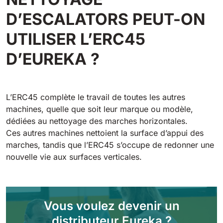
Tigra
E55
D’ESCALATORS PEUT-ON
1055 mm
5800 m²/h
550 mm
2200 m²/h
UTILISER L’ERC45
Rider 1201
D’EUREKA ?
E51
1200 mm
10200 m²/h
530 mm
2280 m²/h
L’ERC45 complète le travail de toutes les autres
Rider Lift
E61
machines, quelle que soit leur marque ou modèle,
1200 mm
7865 m²/h
dédiées au nettoyage des marches horizontales.
610 mm
2625 m²/h
Ces autres machines nettoient la surface d’appui des
marches, tandis que l’ERC45 s’occupe de redonner une
Xtrema
E71
nouvelle vie aux surfaces verticales.
1400 mm
12600 m²/h
710 mm
3195 m²/h
Magnum
Vous voulez devenir un
E81
1570 mm
18840 m²/h
distributeur Eureka ?
810 mm
3645 m²/h