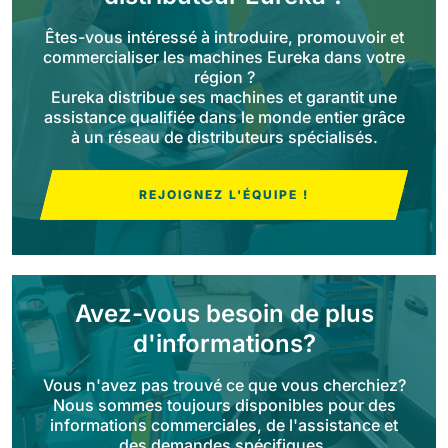
Êtes-vous intéressé à introduire, promouvoir et
Bull 200
commercialiser les machines Eureka dans votre
Autolaveuses autoportées
2100 mm
29400 m²/h
région ?
Voir tous
Eureka distribue ses machines et garantit une
assistance qualifiée dans le monde entier grâce
à un réseau de distributeurs spécialisés.
E65
650 mm
3900 m²/h
REJOIGNEZ L'ÉQUIPE !
E75
760 mm
4560 m²/h
Avez-vous besoin de plus
E83
d'informations?
830 mm
4980 m²/h
Vous n'avez pas trouvé ce que vous cherchiez?
Nous sommes toujours disponibles pour des
informations commerciales, de l'assistance et
E85
des demandes spécifiques.