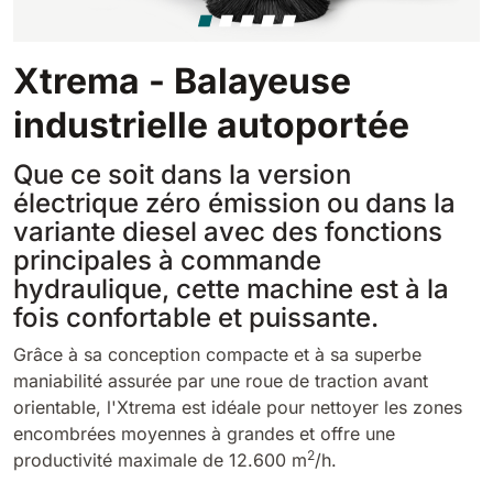
Tigra
E55
1055 mm
5800 m²/h
550 mm
2200 m²/h
Xtrema - Balayeuse
Rider 1201
industrielle autoportée
E51
1200 mm
10200 m²/h
530 mm
2280 m²/h
Que ce soit dans la version
électrique zéro émission ou dans la
Rider Lift
variante diesel avec des fonctions
E61
1200 mm
7865 m²/h
principales à commande
610 mm
2625 m²/h
hydraulique, cette machine est à la
fois confortable et puissante.
Xtrema
E71
Grâce à sa conception compacte et à sa superbe
1400 mm
12600 m²/h
710 mm
3195 m²/h
maniabilité assurée par une roue de traction avant
orientable, l'Xtrema est idéale pour nettoyer les zones
encombrées moyennes à grandes et offre une
Magnum
E81
2
productivité maximale de 12.600 m
/h.
1570 mm
18840 m²/h
810 mm
3645 m²/h