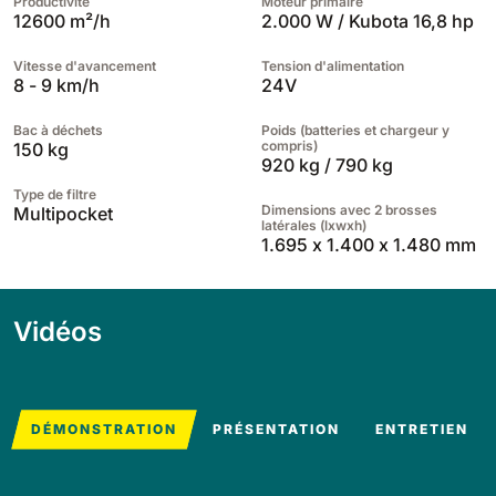
Productivité
Moteur primaire
12600 m²/h
2.000 W / Kubota 16,8 hp
Vitesse d'avancement
Tension d'alimentation
8 - 9 km/h
24V
Bac à déchets
Poids (batteries et chargeur y
compris)
150 kg
920 kg / 790 kg
Type de filtre
Dimensions avec 2 brosses
Multipocket
latérales (lxwxh)
1.695 x 1.400 x 1.480 mm
Vidéos
DÉMONSTRATION
PRÉSENTATION
ENTRETIEN