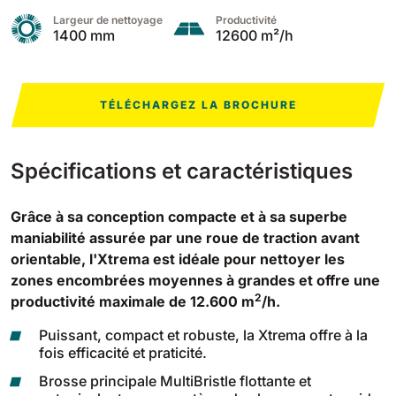
Largeur de nettoyage
Productivité
1400 mm
12600 m²/h
Bull 200
Autolaveuses autoportées
2100 mm
29400 m²/h
Voir tous
TÉLÉCHARGEZ LA BROCHURE
E65
650 mm
3900 m²/h
Spécifications et caractéristiques
E75
Grâce à sa conception compacte et à sa superbe
maniabilité assurée par une roue de traction avant
760 mm
4560 m²/h
orientable, l'Xtrema est idéale pour nettoyer les
zones encombrées moyennes à grandes et offre une
E83
2
productivité maximale de 12.600 m
/h.
830 mm
4980 m²/h
Puissant, compact et robuste, la Xtrema offre à la
fois efficacité et praticité.
Brosse principale MultiBristle flottante et
E85