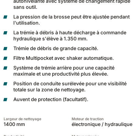
autonivelante avec système de changement rapide
810 mm
6075 m²/h
sans outil.
La pression de la brosse peut être ajustée pendant
l'utilisation.
E100
La trémie à débris à haute décharge à commande
1000 mm
7500 m²/h
hydraulique s'élève à 1.350 mm.
Trémie de débris de grande capacité.
E110-D
Filtre Multipocket avec shaker automatique.
1100 mm
8800 m²/h
Système de trémie arrière pour une capacité
maximale et une productivité plus élevée.
Position de conduite surélevée pour une visibilité
E110-R
totale sur la zone de nettoyage.
1100 mm
8800 m²/h
Auvent de protection (facultatif).
Largeur de nettoyage
Moteur de traction
1400 mm
électronique / hydraulique