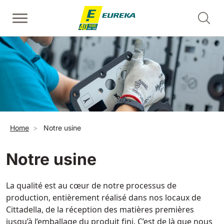
Aller au contenu principal
Autolaveuses à conducteur marchant
Balayeuses homme à terre
Nettoyant pour ascenseur d'escalator
Voir tous
Voir tous
Voir tous
E36
Picobello
ERC45
360 mm
730 mm
2190 m²/h
1260 m²/h
Fil d'Ariane
Home
Notre usine
Auto-laveuse pour escalators et tapis roulants
E46
Kobra
Voir tous
460 mm
780 mm
3510 m²/h
1600 m²/h
Notre usine
EC52
La qualité est au cœur de notre processus de
Balayeuses autoportées
E50
production, entièrement réalisé dans nos locaux de
Voir tous
500 mm
2000 m²/h
Cittadella, de la réception des matières premières
jusqu’à l’emballage du produit fini. C’est de là que nous