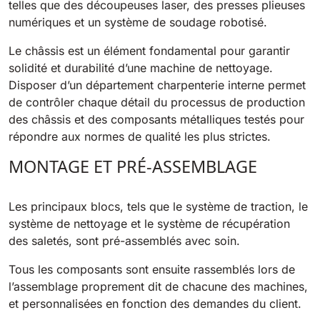
telles que des découpeuses laser, des presses plieuses
810 mm
6075 m²/h
numériques et un système de soudage robotisé.
Le châssis est un élément fondamental pour garantir
E100
solidité et durabilité d’une machine de nettoyage.
1000 mm
7500 m²/h
Disposer d’un département charpenterie interne permet
de contrôler chaque détail du processus de production
des châssis et des composants métalliques testés pour
E110-D
répondre aux normes de qualité les plus strictes.
1100 mm
8800 m²/h
MONTAGE ET PRÉ-ASSEMBLAGE
E110-R
Les principaux blocs, tels que le système de traction, le
1100 mm
8800 m²/h
système de nettoyage et le système de récupération
des saletés, sont pré-assemblés avec soin.
Tous les composants sont ensuite rassemblés lors de
l’assemblage proprement dit de chacune des machines,
et personnalisées en fonction des demandes du client.