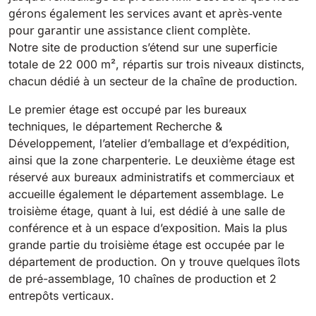
Tigra
gérons également les services avant et après-vente
E55
1055 mm
5800 m²/h
pour garantir une assistance client complète.
550 mm
2200 m²/h
Notre site de production s’étend sur une superficie
totale de 22 000 m², répartis sur trois niveaux distincts,
Rider 1201
chacun dédié à un secteur de la chaîne de production.
E51
1200 mm
10200 m²/h
530 mm
2280 m²/h
Le premier étage est occupé par les bureaux
techniques, le département Recherche &
Rider Lift
Développement, l’atelier d’emballage et d’expédition,
E61
ainsi que la zone charpenterie. Le deuxième étage est
1200 mm
7865 m²/h
610 mm
2625 m²/h
réservé aux bureaux administratifs et commerciaux et
accueille également le département assemblage. Le
Xtrema
troisième étage, quant à lui, est dédié à une salle de
E71
conférence et à un espace d’exposition. Mais la plus
1400 mm
12600 m²/h
710 mm
3195 m²/h
grande partie du troisième étage est occupée par le
département de production. On y trouve quelques îlots
de pré-assemblage, 10 chaînes de production et 2
Magnum
E81
entrepôts verticaux.
1570 mm
18840 m²/h
810 mm
3645 m²/h