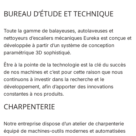
BUREAU D’ÉTUDE ET TECHNIQUE
Bull 200
Autolaveuses autoportées
2100 mm
29400 m²/h
Voir tous
Toute la gamme de balayeuses, autolaveuses et
nettoyeurs d’escaliers mécaniques Eureka est conçue et
E65
développée à partir d’un système de conception
650 mm
3900 m²/h
paramétrique 3D sophistiqué.
Être à la pointe de la technologie est la clé du succès
de nos machines et c’est pour cette raison que nous
E75
continuons à investir dans la recherche et le
760 mm
4560 m²/h
développement, afin d’apporter des innovations
constantes à nos produits.
E83
CHARPENTERIE
830 mm
4980 m²/h
Notre entreprise dispose d’un atelier de charpenterie
équipé de machines-outils modernes et automatisées
E85