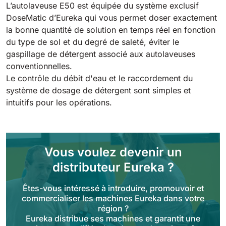
Tigra
L’autolaveuse E50 est équipée du système exclusif
E55
1055 mm
5800 m²/h
DoseMatic d’Eureka qui vous permet doser exactement
550 mm
2200 m²/h
la bonne quantité de solution en temps réel en fonction
du type de sol et du degré de saleté, éviter le
Rider 1201
gaspillage de détergent associé aux autolaveuses
E51
conventionnelles.
1200 mm
10200 m²/h
530 mm
2280 m²/h
Le contrôle du débit d'eau et le raccordement du
système de dosage de détergent sont simples et
Rider Lift
intuitifs pour les opérations.
E61
1200 mm
7865 m²/h
610 mm
2625 m²/h
Vous voulez devenir un
Xtrema
E71
distributeur Eureka ?
1400 mm
12600 m²/h
710 mm
3195 m²/h
Êtes-vous intéressé à introduire, promouvoir et
commercialiser les machines Eureka dans votre
Magnum
E81
région ?
1570 mm
18840 m²/h
Eureka distribue ses machines et garantit une
810 mm
3645 m²/h