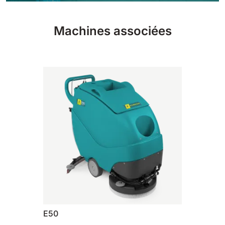
810 mm
6075 m²/h
Machines associées
E100
1000 mm
7500 m²/h
E110-D
1100 mm
8800 m²/h
E110-R
1100 mm
8800 m²/h
E50