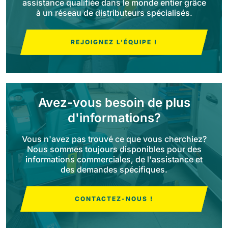
assistance qualifiée dans le monde entier grâce
à un réseau de distributeurs spécialisés.
Bull 200
Autolaveuses autoportées
2100 mm
29400 m²/h
REJOIGNEZ L'ÉQUIPE !
Voir tous
E65
650 mm
3900 m²/h
Avez-vous besoin de plus
d'informations?
E75
760 mm
4560 m²/h
Vous n'avez pas trouvé ce que vous cherchiez?
Nous sommes toujours disponibles pour des
informations commerciales, de l'assistance et
des demandes spécifiques.
E83
830 mm
4980 m²/h
CONTACTEZ-NOUS !
E85