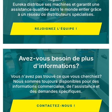
Eureka distribue ses machines et garantit une
assistance qualifiée dans le monde entier grâce
Bull 200
à un réseau de distributeurs spécialisés.
Autolaveuses autoportées
2100 mm
29400 m²/h
Voir tous
REJOIGNEZ L'ÉQUIPE !
E65
650 mm
3900 m²/h
Avez-vous besoin de plus
E75
d'informations?
760 mm
4560 m²/h
Vous n'avez pas trouvé ce que vous cherchiez?
Nous sommes toujours disponibles pour des
E83
informations commerciales, de l'assistance et
des demandes spécifiques.
830 mm
4980 m²/h
CONTACTEZ-NOUS !
E85