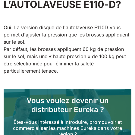
L’AUTOLAVEUSE E110-D?
Tigra
E55
1055 mm
5800 m²/h
550 mm
2200 m²/h
Oui. La version disque de l'autolaveuse E110D vous
Rider 1201
permet d'ajuster la pression que les brosses appliquent
E51
1200 mm
10200 m²/h
sur le sol.
530 mm
2280 m²/h
Par défaut, les brosses appliquent 60 kg de pression
sur le sol, mais une « haute pression » de 100 kg peut
Rider Lift
être sélectionnée pour éliminer la saleté
E61
1200 mm
7865 m²/h
particulièrement tenace.
610 mm
2625 m²/h
Xtrema
E71
1400 mm
12600 m²/h
Vous voulez devenir un
710 mm
3195 m²/h
distributeur Eureka ?
Magnum
Êtes-vous intéressé à introduire, promouvoir et
E81
commercialiser les machines Eureka dans votre
1570 mm
18840 m²/h
810 mm
3645 m²/h
région ?