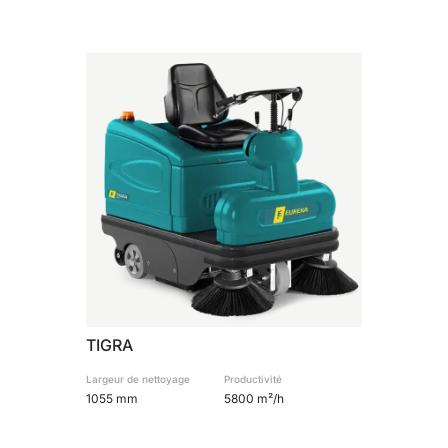
810 mm
6075 m²/h
E100
1000 mm
7500 m²/h
E110-D
1100 mm
8800 m²/h
E110-R
1100 mm
8800 m²/h
TIGRA
Largeur de nettoyage
Productivité
1055 mm
5800 m²/h