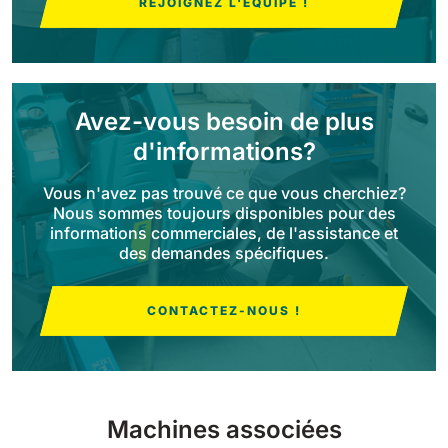
REJOIGNEZ L'ÉQUIPE !
Bull 200
Autolaveuses autoportées
2100 mm
29400 m²/h
Voir tous
Avez-vous besoin de plus
E65
d'informations?
650 mm
3900 m²/h
Vous n'avez pas trouvé ce que vous cherchiez?
Nous sommes toujours disponibles pour des
informations commerciales, de l'assistance et
E75
des demandes spécifiques.
760 mm
4560 m²/h
CONTACTEZ-NOUS !
E83
830 mm
4980 m²/h
Machines associées
E85