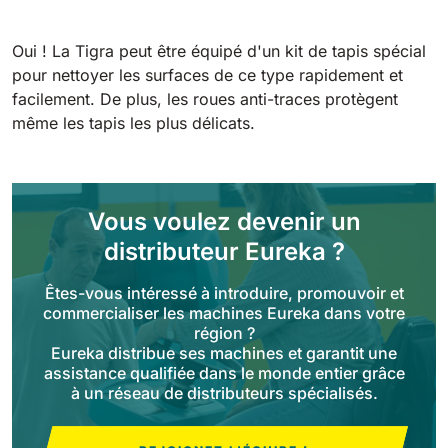
Tigra
E55
1055 mm
5800 m²/h
550 mm
2200 m²/h
Oui ! La Tigra peut être équipé d'un kit de tapis spécial
pour nettoyer les surfaces de ce type rapidement et
facilement. De plus, les roues anti-traces protègent
Rider 1201
E51
même les tapis les plus délicats.
1200 mm
10200 m²/h
530 mm
2280 m²/h
Rider Lift
E61
Vous voulez devenir un
1200 mm
7865 m²/h
610 mm
2625 m²/h
distributeur Eureka ?
Êtes-vous intéressé à introduire, promouvoir et
Xtrema
E71
commercialiser les machines Eureka dans votre
1400 mm
12600 m²/h
région ?
710 mm
3195 m²/h
Eureka distribue ses machines et garantit une
assistance qualifiée dans le monde entier grâce
à un réseau de distributeurs spécialisés.
Magnum
E81
1570 mm
18840 m²/h
810 mm
3645 m²/h