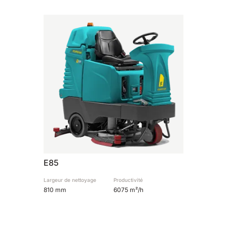
810 mm
6075 m²/h
E100
1000 mm
7500 m²/h
E110-D
1100 mm
8800 m²/h
E110-R
1100 mm
8800 m²/h
E85
Largeur de nettoyage
Productivité
810 mm
6075 m²/h