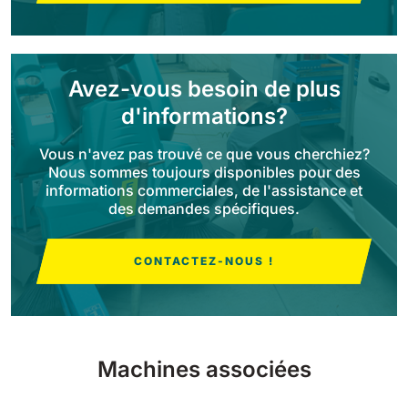
Bull 200
Autolaveuses autoportées
2100 mm
29400 m²/h
Voir tous
Avez-vous besoin de plus
d'informations?
E65
Vous n'avez pas trouvé ce que vous cherchiez?
650 mm
3900 m²/h
Nous sommes toujours disponibles pour des
informations commerciales, de l'assistance et
des demandes spécifiques.
E75
760 mm
4560 m²/h
CONTACTEZ-NOUS !
E83
830 mm
4980 m²/h
Machines associées
E85