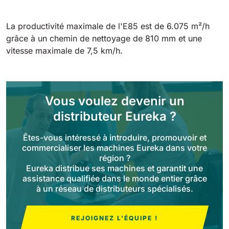
Tigra
E55
1055 mm
5800 m²/h
550 mm
2200 m²/h
La productivité maximale de l'E85 est de 6.075 m²/h
grâce à un chemin de nettoyage de 810 mm et une
vitesse maximale de 7,5 km/h.
Rider 1201
E51
1200 mm
10200 m²/h
530 mm
2280 m²/h
Vous voulez devenir un
Rider Lift
E61
distributeur Eureka ?
1200 mm
7865 m²/h
610 mm
2625 m²/h
Êtes-vous intéressé à introduire, promouvoir et
commercialiser les machines Eureka dans votre
Xtrema
région ?
E71
1400 mm
12600 m²/h
Eureka distribue ses machines et garantit une
710 mm
3195 m²/h
assistance qualifiée dans le monde entier grâce
à un réseau de distributeurs spécialisés.
Magnum
E81
1570 mm
18840 m²/h
REJOIGNEZ L'ÉQUIPE !
810 mm
3645 m²/h