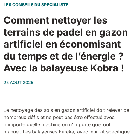
Tigra
LES CONSEILS DU SPÉCIALISTE
E55
1055 mm
5800 m²/h
550 mm
2200 m²/h
Comment nettoyer les
terrains de padel en gazon
Rider 1201
E51
1200 mm
10200 m²/h
artificiel en économisant
530 mm
2280 m²/h
du temps et de l’énergie ?
Rider Lift
E61
Avec la balayeuse Kobra !
1200 mm
7865 m²/h
610 mm
2625 m²/h
25 AOÛT 2025
Xtrema
E71
1400 mm
12600 m²/h
710 mm
3195 m²/h
Le nettoyage des sols en gazon artificiel doit relever de
nombreux défis et ne peut pas être effectué avec
Magnum
E81
n'importe quelle machine ou n'importe quel outil
1570 mm
18840 m²/h
810 mm
3645 m²/h
manuel. Les balayeuses Eureka, avec leur kit spécifique