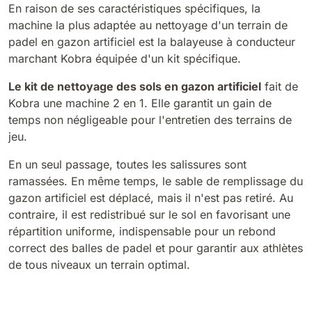
En raison de ses caractéristiques spécifiques, la
810 mm
6075 m²/h
machine la plus adaptée au nettoyage d'un terrain de
padel en gazon artificiel est la
balayeuse à conducteur
marchant Kobra
équipée d'un kit spécifique.
E100
1000 mm
7500 m²/h
Le kit de nettoyage des sols en gazon artificiel
fait de
Kobra une machine 2 en 1. Elle garantit un gain de
temps non négligeable pour l'entretien des terrains de
E110-D
jeu.
1100 mm
8800 m²/h
En un seul passage, toutes les salissures sont
ramassées. En même temps, le sable de remplissage du
E110-R
gazon artificiel est déplacé, mais il n'est pas retiré. Au
contraire, il est redistribué sur le sol en favorisant une
1100 mm
8800 m²/h
répartition uniforme, indispensable pour un rebond
correct des balles de padel et pour garantir aux athlètes
de tous niveaux un terrain optimal.