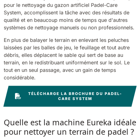
pour le nettoyage du gazon artificiel Padel-Care
System, accomplissent la tâche avec des résultats de
Bull 200
Autolaveuses autoportées
qualité et en beaucoup moins de temps que d'autres
2100 mm
29400 m²/h
Voir tous
systèmes de nettoyage manuels ou non professionnels.
En plus de balayer le terrain en enlevant les peluches
E65
laissées par les balles de jeu, le feuillage et tout autre
650 mm
3900 m²/h
débris, elles déplacent le sable qui sert de base au
terrain, en le redistribuant uniformément sur le sol. Le
tout en un seul passage, avec un gain de temps
E75
considérable.
760 mm
4560 m²/h
TÉLÉCHARGE LA BROCHURE DU PADEL-
CARE SYSTEM
E83
830 mm
4980 m²/h
Quelle est la machine Eureka idéale
pour nettoyer un terrain de padel ?
E85