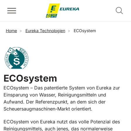
Direkt zum Inhalt
Handgeführte Scheuersaugmaschinen
Handgeführte Kehrmaschinen
Reinigung von Rolltreppen - Setzstufen
Pfadnavigation
Home
Eureka Technologien
ECOsystem
Alle anzeigen
Alle anzeigen
Alle anzeigen
E36
Picobello
ERC45
360 mm
730 mm
2190 m²/h
1260 m²/h
ECOsystem
Reinigung von Rolltreppen und Fahrsteigen - Trittstufen
E46
Kobra
Alle anzeigen
ECOsystem – Das patentierte System von Eureka zur
460 mm
780 mm
3510 m²/h
1600 m²/h
Einsparung von Wasser, Reinigungsmitteln und
Aufwand. Der Referenzpunkt, an dem sich der
EC52
Aufsitz-Kehrmaschinen
E50
Scheuersaugmaschinen-Markt orientiert.
Alle anzeigen
500 mm
2000 m²/h
ECOsystem von Eureka nutzt das volle Potenzial des
Reinigungsmittels, auch jenes, das normalerweise