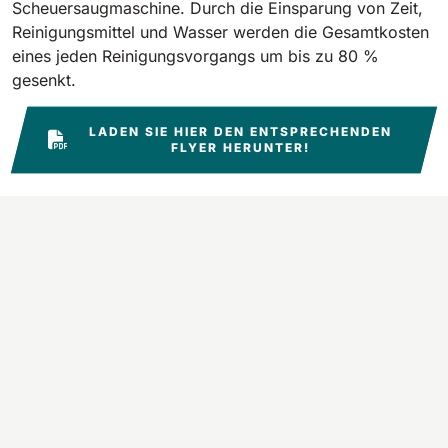
Scheuersaugmaschine. Durch die Einsparung von Zeit,
Reinigungsmittel und Wasser werden die Gesamtkosten
Bull 200
eines jeden Reinigungsvorgangs um bis zu 80 %
Aufsitz-Scheuersaugmaschinen
2100 mm
29400 m²/h
gesenkt.
Alle anzeigen
LADEN SIE HIER DEN ENTSPRECHENDEN
E65
FLYER HERUNTER!
650 mm
3900 m²/h
E75
760 mm
4560 m²/h
E83
830 mm
4980 m²/h
E85