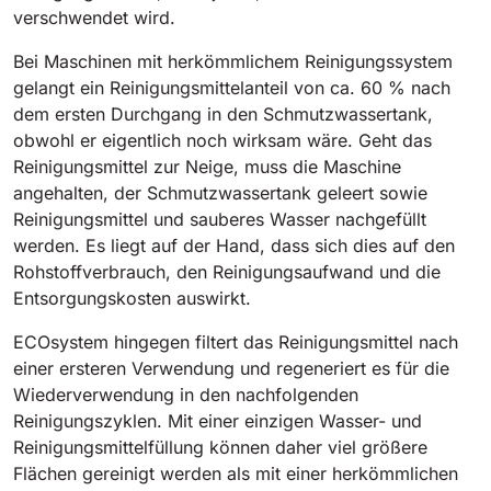
Tigra
verschwendet wird.
E55
1055 mm
5800 m²/h
550 mm
2200 m²/h
Bei Maschinen mit herkömmlichem Reinigungssystem
gelangt ein Reinigungsmittelanteil von ca. 60 % nach
Rider 1201
dem ersten Durchgang in den Schmutzwassertank,
E51
obwohl er eigentlich noch wirksam wäre. Geht das
1200 mm
10200 m²/h
530 mm
2280 m²/h
Reinigungsmittel zur Neige, muss die Maschine
angehalten, der Schmutzwassertank geleert sowie
Reinigungsmittel und sauberes Wasser nachgefüllt
Rider Lift
E61
werden. Es liegt auf der Hand, dass sich dies auf den
1200 mm
7865 m²/h
610 mm
2625 m²/h
Rohstoffverbrauch, den Reinigungsaufwand und die
Entsorgungskosten auswirkt.
Xtrema
ECOsystem hingegen filtert das Reinigungsmittel nach
E71
1400 mm
12600 m²/h
einer ersteren Verwendung und regeneriert es für die
710 mm
3195 m²/h
Wiederverwendung in den nachfolgenden
Reinigungszyklen. Mit einer einzigen Wasser- und
Magnum
Reinigungsmittelfüllung können daher viel größere
E81
1570 mm
18840 m²/h
Flächen gereinigt werden als mit einer herkömmlichen
810 mm
3645 m²/h