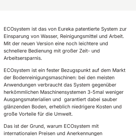
810 mm
6075 m²/h
E100
ECOsystem ist das von Eureka patentierte System zur
1000 mm
7500 m²/h
Einsparung von Wasser, Reinigungsmittel und Arbeit.
Mit der neuen Version eine noch leichtere und
schnellere Bedienung mit großer Zeit- und
E110-D
Arbeitsersparnis.
1100 mm
8800 m²/h
ECOsystem ist ein fester Bezugspunkt auf dem Markt
der Bodenreinigungsmaschinen: bei den meisten
Anwendungen verbraucht das System gegenüber
E110-R
herkömmlichen Maschinensystemen 3-5mal weniger
1100 mm
8800 m²/h
Ausgangsmaterialien und garantiert dabei sauber
glänzenden Boden, erheblich niedrigere Kosten und
große Vorteile für die Umwelt.
Das ist der Grund, warum ECOsystem mit
internationalen Preisen und Anerkennungen