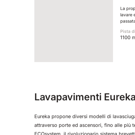
La prop
lavare 
passata
Pista d
1100 
Lavapavimenti Eureka
Eureka propone diversi modelli di lavasciug
attraverso porte ed ascensori, fino alle più
ECOsystem, il rivoluzionario sistema brevetta