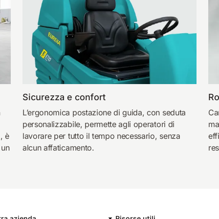
Sicurezza e confort
Ro
n
L’ergonomica postazione di guida, con seduta
Ca
personalizzabile, permette agli operatori di
mac
, è
lavorare per tutto il tempo necessario, senza
eff
 un
alcun affaticamento.
re
tra azienda
Risorse utili