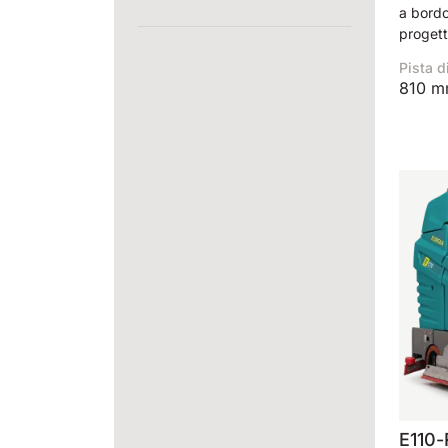
a bord
progett
eccezio
Pista d
difficili.
810 
E110-