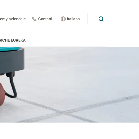
emy aziendale
Contatti
Italiano
RCHÉ EUREKA
rdo
 pedate
 1201
E83
Rider Lift
E85
Xtrema