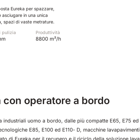
osta Eureka per spazzare,
e asciugare in una unica
, spazi di vaste metrature.
i pulizia
Produttività
mm
8800 m²/h
 con operatore a bordo
a industriali uomo a bordo, dalle più compatte E65, E75 ed
 tecnologiche E85, E100 ed E110- D, macchine lavapavimenti a
to di Eureka per il recupero e il riciclo della soluzione lava