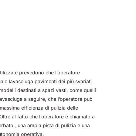
mm
 mm
4560
10200
830 mm
1200 mm
4980
7865 m²/h
810 mm
1400 mm
6075 m²/h
12600
m²/h
m²/h
m²/h
m²/h
-D
 200
E110-R
ilizzate prevedono che l’operatore
 mm
 mm
8800
29400
1100 mm
8800
ale lavasciuga pavimenti dei più svariati
m²/h
m²/h
m²/h
odelli destinati a spazi vasti, come quelli
 lavasciuga a seguire, che l’operatore può
assima efficienza di pulizia delle
tre al fatto che l’operatore è chiamato a
erbatoi, una ampia pista di pulizia e una
autonomia operativa.