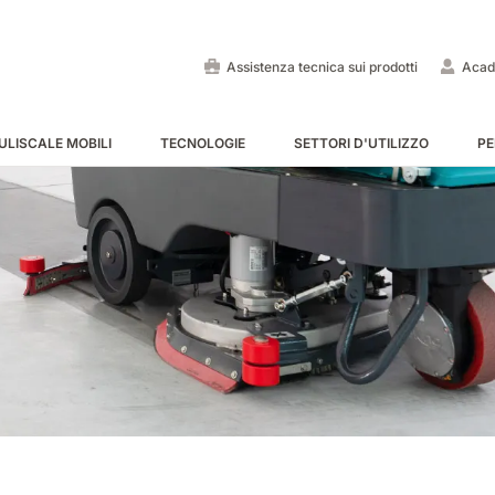
Assistenza tecnica sui prodotti
Acad
ULISCALE MOBILI
TECNOLOGIE
SETTORI D'UTILIZZO
PE
Lavapavimenti uomo a bo
Spazzatrici uomo a bordo
Puliscale e tappeti mobili -
MOSTRA TUTTE
MOSTRA TUTTE
MOSTRA TUTTE
E55
E65
Tigra
EC52
E75
Rider