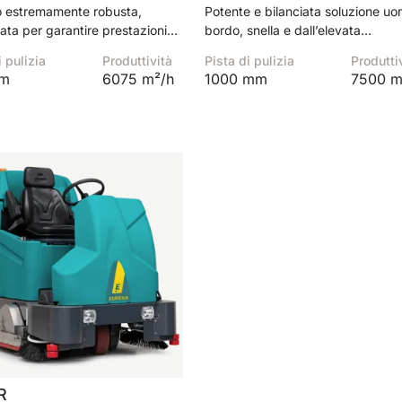
o estremamente robusta,
Potente e bilanciata soluzione u
ata per garantire prestazioni
bordo, snella e dall’elevata
nali anche sui pavimenti più
produttività oraria.
i pulizia
Produttività
Pista di pulizia
Produtti
mm
6075 m²/h
1000 mm
7500 m
R