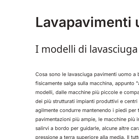
360 mm
730 mm
1260 m²/h
2190 m²/h
460 mm
780 mm
1600 m²/h
3510 m²/h
500 mm
200
m²/
Lavapavimenti 
I modelli di lavasciug
E51
E61
E71
Cosa sono le lavasciuga pavimenti uomo a b
530 mm
2280 m²/h
610 mm
2625 m²/h
710 mm
3195
fisicamente salga sulla macchina, appunto "a
modelli, dalle macchine più piccole e compatt
dei più strutturati impianti produttivi e cen
agilmente condurre mantenendo i piedi per t
pavimentazioni più ampie, le macchine più i
salirvi a bordo per guidarle, alcune altre ca
pressione a terra superiore alla media. Il tu