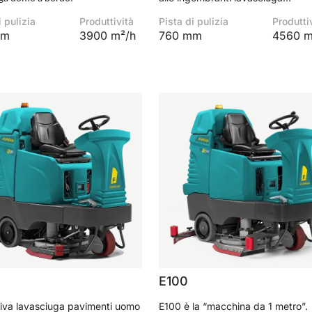
accompagnate o alle obsolete
i pulizia
Produttività
Pista di pulizia
Produtti
lavasciuga uomo a bordo dalle
mm
3900 m²/h
760 mm
4560 m
dimensioni enormi.
E100
iva lavasciuga pavimenti uomo
E100 è la “macchina da 1 metro”.