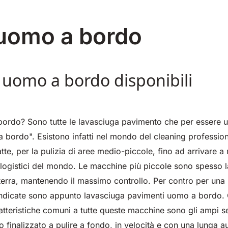
0
550 mm
2200 m²/h
650 mm
1055 mm
3900
5800
760 
1200
h
m²/h
m²/h
uomo a bordo
a uomo a bordo disponibili
E81
E100
Magnum
E110
Bull
ordo? Sono tutte le lavasciuga pavimento che per essere ut
 m²/h
810 mm
3645
1000 mm
1570 mm
7500 m²/h
18840
1100
2100
 bordo". Esistono infatti nel mondo del cleaning profession
m²/h
m²/h
e, per la pulizia di aree medio-piccole, fino ad arrivare a m
tri logistici del mondo. Le macchine più piccole sono spesso
erra, mantenendo il massimo controllo. Per contro per una m
ndicate sono appunto lavasciuga pavimenti uomo a bordo. Ol
ratteristiche comuni a tutte queste macchine sono gli ampi s
tto finalizzato a pulire a fondo, in velocità e con una lunga 