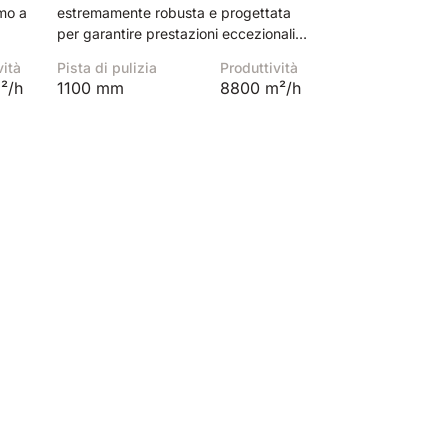
omo a
estremamente robusta e progettata
per garantire prestazioni eccezionali
anche sui pavimenti industriali più
vità
Pista di pulizia
Produttività
ampi e difficili.
²/h
1100 mm
8800 m²/h