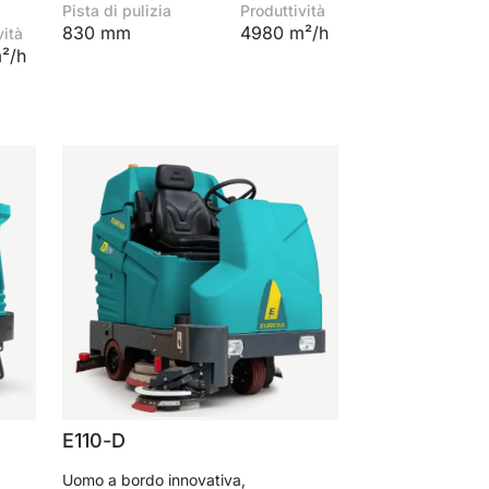
Pista di pulizia
Produttività
830 mm
4980 m²/h
vità
²/h
E110-D
Uomo a bordo innovativa,