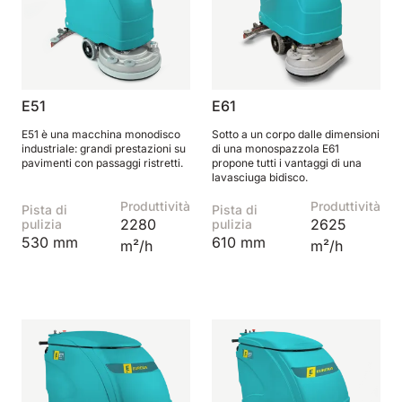
E51
E61
E51 è una macchina monodisco
Sotto a un corpo dalle dimensioni
industriale: grandi prestazioni su
di una monospazzola E61
pavimenti con passaggi ristretti.
propone tutti i vantaggi di una
lavasciuga bidisco.
Produttività
Produttività
Pista di
Pista di
2280
2625
pulizia
pulizia
530 mm
610 mm
m²/h
m²/h