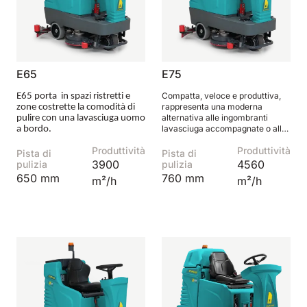
E65
E75
Compatta, veloce e produttiva,
E65 porta in spazi ristretti e
rappresenta una moderna
zone costrette la comodità di
alternativa alle ingombranti
pulire con una lavasciuga uomo
lavasciuga accompagnate o alle
a bordo.
obsolete lavasciuga uomo a
Produttività
Produttività
bordo dalle dimensioni enormi.
Pista di
Pista di
3900
4560
pulizia
pulizia
650 mm
760 mm
m²/h
m²/h