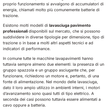
proprio funzionamento si avvalgono di accumulatori di
energia, chiamati molto più comunemente batterie di
Bull 200
Lavapavimenti uomo a bordo
trazione.
2100 mm
29400 m²/h
Mostra tutte
Esistono molti modelli di
lavasciuga pavimento
professionali
disponibili sul mercato, che si possono
E65
suddividere in diverse tipologie per dimensione, tipo di
650 mm
3900 m²/h
trazione o in base a molti altri aspetti tecnici e ad
indicatori di performance.
In comune tutte le macchine lavapavimenti hanno
E75
tuttavia sempre almeno due elementi: la presenza di un
760 mm
4560 m²/h
gruppo spazzola e un gruppo asciugante che, per
funzionare, richiedono un motore e, pertanto, di una
fonte di alimentazione. Nel mondo delle lavasciuga,
E83
dato il loro ampio utilizzo in ambienti interni, i motori
830 mm
4980 m²/h
d’avanzamento sono quasi tutti di tipo elettrico. A
seconda dei casi possono tuttavia essere alimentati a
cavo oppure a batteria.
E85