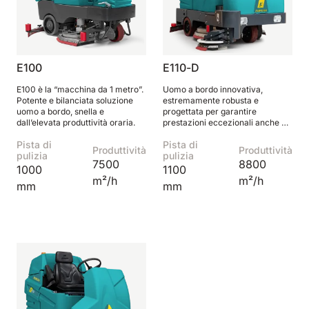
E100
E110-D
E100 è la “macchina da 1 metro”.
Uomo a bordo innovativa,
Potente e bilanciata soluzione
estremamente robusta e
uomo a bordo, snella e
progettata per garantire
dall’elevata produttività oraria.
prestazioni eccezionali anche sui
pavimenti industriali più ampi e
Pista di
Pista di
difficili.
Produttività
Produttività
pulizia
pulizia
7500
8800
1000
1100
m²/h
m²/h
mm
mm