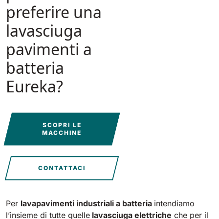
Tigra
preferire una
E55
1055 mm
5800 m²/h
550 mm
2200 m²/h
lavasciuga
pavimenti a
Rider 1201
E51
batteria
1200 mm
10200 m²/h
530 mm
2280 m²/h
Eureka?
Rider Lift
E61
1200 mm
7865 m²/h
610 mm
2625 m²/h
SCOPRI LE
MACCHINE
Xtrema
E71
1400 mm
12600 m²/h
710 mm
3195 m²/h
CONTATTACI
Magnum
E81
Per
lavapavimenti industriali a batteria
intendiamo
1570 mm
18840 m²/h
810 mm
3645 m²/h
l’insieme di tutte quelle
lavasciuga elettriche
che per il