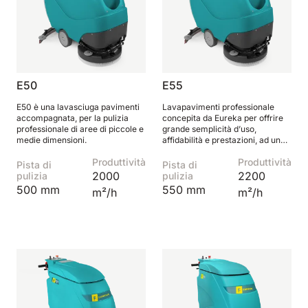
E50
E55
E50 è una lavasciuga pavimenti
Lavapavimenti professionale
accompagnata, per la pulizia
concepita da Eureka per offrire
professionale di aree di piccole e
grande semplicità d’uso,
medie dimensioni.
affidabilità e prestazioni, ad un
prezzo estremamente
Produttività
Produttività
accessibile.
Pista di
Pista di
2000
2200
pulizia
pulizia
500 mm
550 mm
m²/h
m²/h