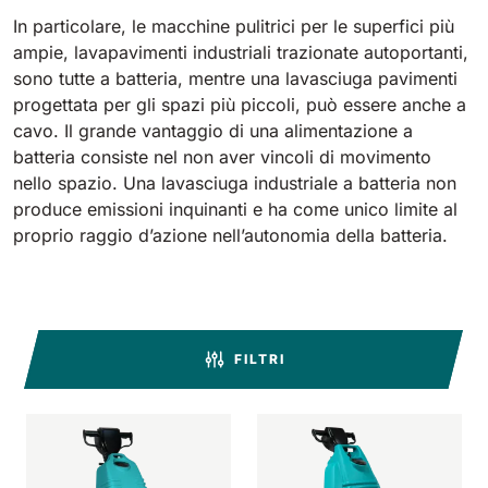
810 mm
6075 m²/h
In particolare, le macchine pulitrici per le superfici più
ampie, lavapavimenti industriali trazionate autoportanti,
sono tutte a batteria, mentre una lavasciuga pavimenti
E100
progettata per gli spazi più piccoli, può essere anche a
1000 mm
7500 m²/h
cavo. Il grande vantaggio di una alimentazione a
batteria consiste nel non aver vincoli di movimento
nello spazio. Una lavasciuga industriale a batteria non
E110-D
produce emissioni inquinanti e ha come unico limite al
1100 mm
8800 m²/h
proprio raggio d’azione nell’autonomia della batteria.
E110-R
1100 mm
8800 m²/h
FILTRI