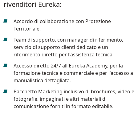
rivenditori Eureka:
810 mm
6075 m²/h
Accordo di collaborazione con Protezione
E100
Territoriale.
1000 mm
7500 m²/h
Team di supporto, con manager di riferimento,
servizio di supporto clienti dedicato e un
riferimento diretto per l'assistenza tecnica.
E110-D
Accesso diretto 24/7 all'Eureka Academy, per la
1100 mm
8800 m²/h
formazione tecnica e commerciale e per l'accesso a
manualistica dettagliata.
E110-R
Pacchetto Marketing inclusivo di brochures, video e
1100 mm
8800 m²/h
fotografie, impaginati e altri materiali di
comunicazione forniti in formato editabile.