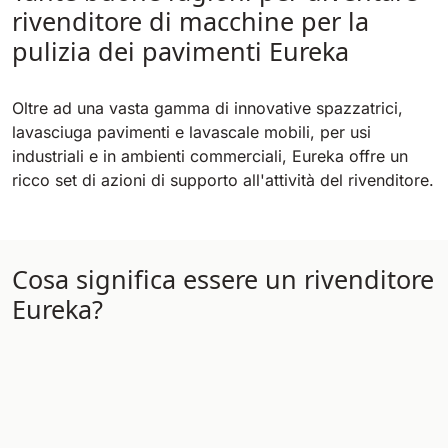
Tigra
rivenditore di macchine per la
E55
1055 mm
5800 m²/h
pulizia dei pavimenti Eureka
550 mm
2200 m²/h
Rider 1201
Oltre ad una vasta gamma di innovative spazzatrici,
E51
lavasciuga pavimenti e lavascale mobili, per usi
1200 mm
10200 m²/h
530 mm
2280 m²/h
industriali e in ambienti commerciali, Eureka offre un
ricco set di azioni di supporto all'attività del rivenditore.
Rider Lift
E61
1200 mm
7865 m²/h
610 mm
2625 m²/h
Cosa significa essere un rivenditore
Xtrema
Eureka?
E71
1400 mm
12600 m²/h
710 mm
3195 m²/h
Magnum
E81
1570 mm
18840 m²/h
810 mm
3645 m²/h