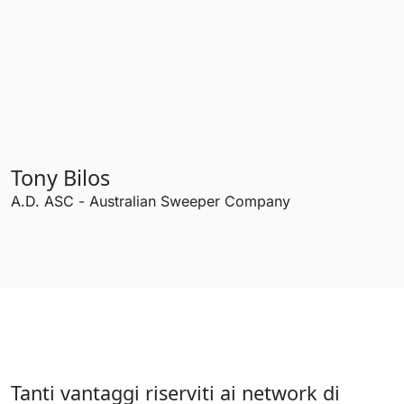
Bull 200
Lavapavimenti uomo a bordo
2100 mm
29400 m²/h
Mostra tutte
E65
650 mm
3900 m²/h
Tony Bilos
A.D. ASC - Australian Sweeper Company
E75
760 mm
4560 m²/h
E83
830 mm
4980 m²/h
Tanti vantaggi riserviti ai network di
E85