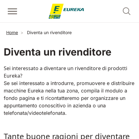
Salta al contenuto principale
Lavapavimenti uomo a terra
Spazzatrici uomo a terra
Puliscale mobili - alzate
Briciole di pane
Home
Diventa un rivenditore
Mostra tutte
Mostra tutte
Mostra tutte
Diventa un rivenditore
E36
Picobello
ERC45
360 mm
730 mm
2190 m²/h
1260 m²/h
Sei interessato a diventare un rivenditore di prodotti
Eureka?
Puliscale e tappeti mobili - pedate
Se sei interessato a introdurre, promuovere e distribuire
E46
Kobra
macchine Eureka nella tua zona, compila il modulo a
Mostra tutte
460 mm
780 mm
3510 m²/h
1600 m²/h
fondo pagina e ti ricontatteremo per organizzare un
appuntamento conoscitivo in azienda o una
EC52
telefonata/videotelefonata.
Spazzatrici uomo a bordo
E50
Mostra tutte
500 mm
2000 m²/h
Tante buone ragioni per diventare