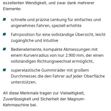
Tigra
exzellenten Wendigkeit, und zwar dank mehrerer
E55
1055 mm
5800 m²/h
Elemente:
550 mm
2200 m²/h
schnelle und präzise Lenkung für einfaches und
angenehmes Fahren, speziell erhöhte
Rider 1201
E51
1200 mm
10200 m²/h
Fahrposition für eine vollständige Übersicht, leicht
530 mm
2280 m²/h
zugängliche und intuitive
Bedienelemente, kompakte Abmessungen mit
Rider Lift
E61
einem Kurvenradius von nur 2.900 mm, der einen
1200 mm
7865 m²/h
610 mm
2625 m²/h
vollständigen Richtungswechsel ermöglicht,
superelastische Gummiräder mit großem
Xtrema
Durchmesser, die den Fahrer auf jeder Oberfläche
E71
1400 mm
12600 m²/h
unterstützen.
710 mm
3195 m²/h
All diese Merkmale tragen zur Vielseitigkeit,
Magnum
Zuverlässigkeit und Sicherheit der Magnum-
E81
Kehrmaschine bei.
1570 mm
18840 m²/h
810 mm
3645 m²/h