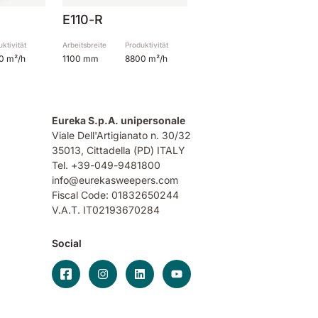
E110-R
ktivität
Arbeitsbreite
Produktivität
0 m²/h
1100 mm
8800 m²/h
Eureka S.p.A. unipersonale
Viale Dell'Artigianato n. 30/32
35013,
Cittadella (PD) ITALY
Tel. +39-049-9481800
info@eurekasweepers.com
Fiscal Code: 01832650244
V.A.T. IT02193670284
Social