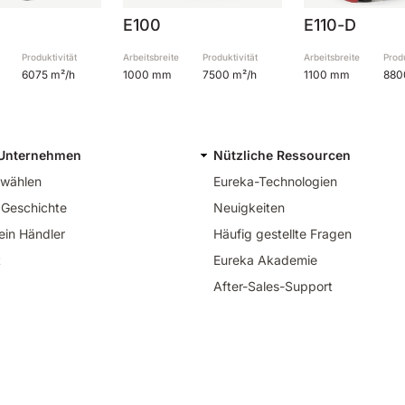
E100
E110-D
Produktivität
Arbeitsbreite
Produktivität
Arbeitsbreite
Produ
6075 m²/h
1000 mm
7500 m²/h
1100 mm
880
 Unternehmen
Nützliche Ressourcen
 wählen
Eureka-Technologien
 Geschichte
Neuigkeiten
ein Händler
Häufig gestellte Fragen
t
Eureka Akademie
After-Sales-Support