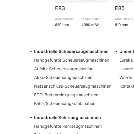
E83
E85
Arbeitsbreite
Produktivität
Arbeitsbreite
830 mm
4980 m²/h
810 mm
Industrielle Scheuersaugmaschinen
Unser
Handgeführte Scheuersaugmaschinen
Eureka
Aufsitz Scheuersaugmaschine
Unsere
Akku-Scheuersaugmaschinen
Werde 
Netzanschluss-Scheuersaugmaschinen
Kontak
ECO-Bodenreinigungsmaschinen
Kehr-/Scheuersaugkombination
Industrielle Kehrsaugmaschinen
Handgeführte Kehrsaugmaschinen