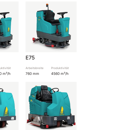
E75
ktivität
Arbeitsbreite
Produktivität
0 m²/h
760 mm
4560 m²/h