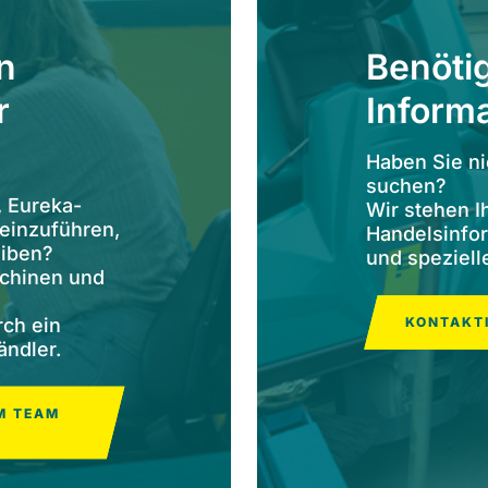
n
Benötig
r
Inform
Haben Sie n
suchen?
, Eureka-
Wir stehen I
 einzuführen,
Handelsinfo
eiben?
und speziell
schinen und
rch ein
KONTAKTI
ändler.
 TEAM A