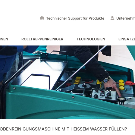
Technischer Support für Produkte
Unterneh
INEN
ROLLTREPPENREINIGER
TECHNOLOGIEN
EINSATZ
Aufsitz-Scheuersaugmasc
Aufsitz-Kehrmaschinen
Reinigung von Rolltreppen 
ALLE ANZEIGEN
ALLE ANZEIGEN
ALLE ANZEIGEN
E55
E65
Tigra
EC52
E75
Rider
BODENREINIGUNGSMASCHINE MIT HEISSEM WASSER FÜLLEN?