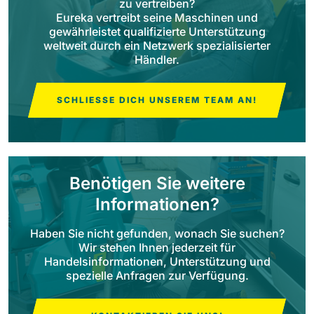
zu vertreiben?
Eureka vertreibt seine Maschinen und
gewährleistet qualifizierte Unterstützung
Bull 200
Aufsitz-Scheuersaugmaschinen
weltweit durch ein Netzwerk spezialisierter
2100 mm
29400 m²/h
Händler.
Alle anzeigen
E65
SCHLIESSE DICH UNSEREM TEAM AN!
650 mm
3900 m²/h
E75
Benötigen Sie weitere
760 mm
4560 m²/h
Informationen?
Haben Sie nicht gefunden, wonach Sie suchen?
E83
Wir stehen Ihnen jederzeit für
830 mm
4980 m²/h
Handelsinformationen, Unterstützung und
spezielle Anfragen zur Verfügung.
E85