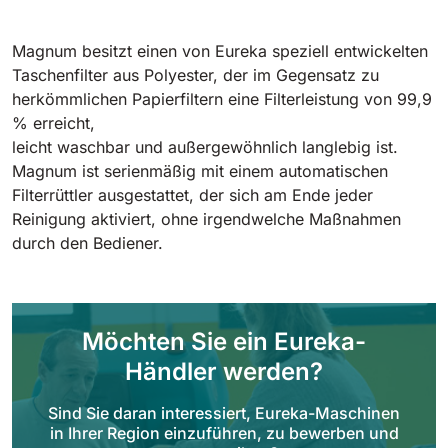
Tigra
E55
1055 mm
5800 m²/h
550 mm
2200 m²/h
Magnum besitzt einen von Eureka speziell entwickelten
Taschenfilter aus Polyester, der im Gegensatz zu
herkömmlichen Papierfiltern eine Filterleistung von 99,9
Rider 1201
E51
% erreicht,
1200 mm
10200 m²/h
530 mm
2280 m²/h
leicht waschbar und außergewöhnlich langlebig ist.
Magnum ist serienmäßig mit einem automatischen
Filterrüttler ausgestattet, der sich am Ende jeder
Rider Lift
E61
Reinigung aktiviert, ohne irgendwelche Maßnahmen
1200 mm
7865 m²/h
durch den Bediener.
610 mm
2625 m²/h
Xtrema
E71
1400 mm
12600 m²/h
Möchten Sie ein Eureka-
710 mm
3195 m²/h
Händler werden?
Magnum
E81
Sind Sie daran interessiert, Eureka-Maschinen
1570 mm
18840 m²/h
in Ihrer Region einzuführen, zu bewerben und
810 mm
3645 m²/h