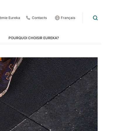
émie Eureka
Contacts
Français
POURQUOI CHOISIR EUREKA?
rs et tapis roulants
 1201
E83
Rider Lift
E85
Xtrema