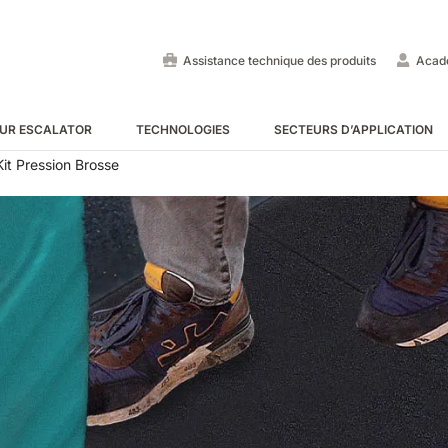
Assistance technique des produits
Acad
UR ESCALATOR
TECHNOLOGIES
SECTEURS D’APPLICATION
it Pression Brosse
Autolaveuses autoportées
Balayeuses autoportées
Auto-laveuse pour escalato
VOIR TOUS
VOIR TOUS
VOIR TOUS
E55
E65
Tigra
EC52
E75
Rider