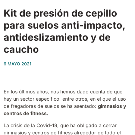
Tigra
E55
Kit de presión de cepillo
1055 mm
5800 m²/h
550 mm
2200 m²/h
para suelos anti-impacto,
Rider 1201
antideslizamiento y de
E51
1200 mm
10200 m²/h
530 mm
2280 m²/h
caucho
Rider Lift
6 MAYO 2021
E61
1200 mm
7865 m²/h
610 mm
2625 m²/h
Xtrema
En los últimos años, nos hemos dado cuenta de que
E71
1400 mm
12600 m²/h
hay un sector específico, entre otros, en el que el uso
710 mm
3195 m²/h
de fregadoras de suelos se ha asentado:
gimnasios y
centros de fitness.
Magnum
E81
La crisis de la Covid-19, que ha obligado a cerrar
1570 mm
18840 m²/h
810 mm
3645 m²/h
gimnasios y centros de fitness alrededor de todo el