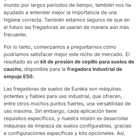
mundo por largos periodos de tiempo, también nos ha
ayudado a entender mejor la importancia de una
Bull 200
Fregadora con operador a bordo
higiene correcta. También estamos seguros de que en
2100 mm
29400 m²/h
Ver todas
el futuro las fregadoras se usarán de manera aún más
frecuente.
E65
Por lo tanto, comenzamos a preguntarnos cómo
650 mm
3900 m²/h
podríamos satisfacer mejor este nicho de mercado. El
resultado es un
kit de presión de cepillo para suelos de
caucho,
disponible para la
fregadora industrial de
E75
empuje E50.
760 mm
4560 m²/h
Las fregadoras de suelos de Eureka son máquinas
potentes y fiables para uso industrial, que ofrecen,
entre otros muchos puntos fuertes, una versatilidad de
E83
uso máxima. Sin embargo, cada aplicación tiene
830 mm
4980 m²/h
requisitos específicos, y nuestra misión es desarrollar
máquinas de limpieza de suelos configurables, gracias
a configuraciones específicas y kits opcionales. Así,
E85