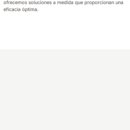
ofrecemos soluciones a medida que proporcionan una
810 mm
6075 m²/h
eficacia óptima.
E100
1000 mm
7500 m²/h
E110-D
1100 mm
8800 m²/h
E110-R
1100 mm
8800 m²/h