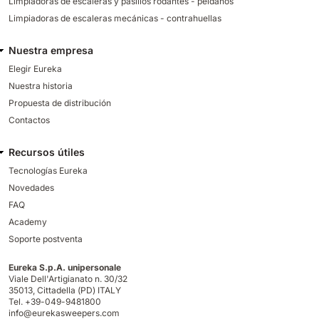
Limpiadoras de escaleras y pasillos rodantes - peldaños
Limpiadoras de escaleras mecánicas - contrahuellas
Nuestra empresa
Elegir Eureka
Nuestra historia
Propuesta de distribución
Contactos
Recursos útiles
Tecnologías Eureka
Novedades
FAQ
Academy
Soporte postventa
Eureka S.p.A. unipersonale
Viale Dell'Artigianato n. 30/32
35013,
Cittadella (PD) ITALY
Tel. +39-049-9481800
info@eurekasweepers.com