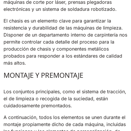
máquinas de corte por láser, prensas plegadoras
810 mm
6075 m²/h
electrónicas y un sistema de soldadura robotizado.
El chasis es un elemento clave para garantizar la
E100
resistencia y durabilidad de las máquinas de limpieza.
1000 mm
7500 m²/h
Disponer de un departamento interno de carpintería nos
permite controlar cada detalle del proceso para la
producción de chasis y componentes metálicos
E110-D
probados para responder a los estándares de calidad
1100 mm
8800 m²/h
más altos.
MONTAJE Y PREMONTAJE
E110-R
1100 mm
8800 m²/h
Los conjuntos principales, como el sistema de tracción,
el de limpieza o recogida de la suciedad, están
cuidadosamente premontados.
A continuación, todos los elementos se unen durante el
montaje propiamente dicho de cada máquina, incluidas