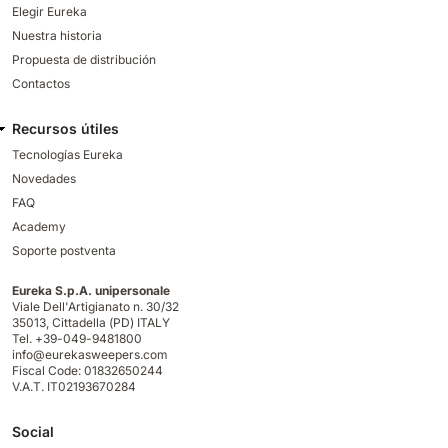
Elegir Eureka
Nuestra historia
Propuesta de distribución
Contactos
Recursos útiles
Tecnologías Eureka
Novedades
FAQ
Academy
Soporte postventa
Eureka S.p.A. unipersonale
Viale Dell'Artigianato n. 30/32
35013,
Cittadella (PD) ITALY
Tel. +39-049-9481800
info@eurekasweepers.com
Fiscal Code: 01832650244
V.A.T. IT02193670284
Social