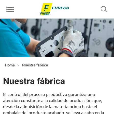
Pasar al contenido principal
Fregadora con operador a pie
Barredoras con conductor acompañante
Limpiadoras de escaleras mecánicas - contrahuellas
Ver todas
Ver todas
Ver todas
E36
Picobello
ERC45
360 mm
730 mm
2190 m²/h
1260 m²/h
Sobrescribir enlaces de ayuda a la navegación
Home
Nuestra fábrica
Limpiadoras de escaleras mecánicas y pasillos rodantes 
E46
Kobra
Ver todas
460 mm
780 mm
3510 m²/h
1600 m²/h
Nuestra fábrica
EC52
El control del proceso productivo garantiza una
Barredoras con operador a bordo
E50
atención constante a la calidad de producción, que,
Ver todas
500 mm
2000 m²/h
desde la adquisición de la materia prima hasta el
embalaje del producto acabado, se lleva a cabo en la