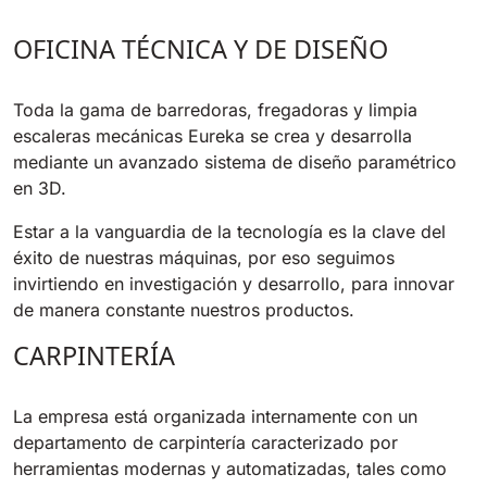
OFICINA TÉCNICA Y DE DISEÑO
Bull 200
Fregadora con operador a bordo
2100 mm
29400 m²/h
Ver todas
Toda la gama de barredoras, fregadoras y limpia
escaleras mecánicas Eureka se crea y desarrolla
E65
mediante un avanzado sistema de diseño paramétrico
650 mm
3900 m²/h
en 3D.
Estar a la vanguardia de la tecnología es la clave del
éxito de nuestras máquinas, por eso seguimos
E75
invirtiendo en investigación y desarrollo, para innovar
760 mm
4560 m²/h
de manera constante nuestros productos.
CARPINTERÍA
E83
830 mm
4980 m²/h
La empresa está organizada internamente con un
departamento de carpintería caracterizado por
herramientas modernas y automatizadas, tales como
E85