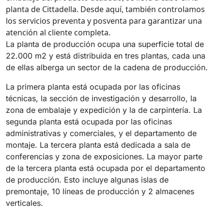
Tigra
planta de Cittadella. Desde aquí, también controlamos
E55
1055 mm
5800 m²/h
los servicios preventa y posventa para garantizar una
550 mm
2200 m²/h
atención al cliente completa.
La planta de producción ocupa una superficie total de
Rider 1201
22.000 m2 y está distribuida en tres plantas, cada una
E51
1200 mm
10200 m²/h
de ellas alberga un sector de la cadena de producción.
530 mm
2280 m²/h
La primera planta está ocupada por las oficinas
Rider Lift
técnicas, la sección de investigación y desarrollo, la
E61
zona de embalaje y expedición y la de carpintería. La
1200 mm
7865 m²/h
610 mm
2625 m²/h
segunda planta está ocupada por las oficinas
administrativas y comerciales, y el departamento de
Xtrema
montaje. La tercera planta está dedicada a sala de
E71
conferencias y zona de exposiciones. La mayor parte
1400 mm
12600 m²/h
710 mm
3195 m²/h
de la tercera planta está ocupada por el departamento
de producción. Esto incluye algunas islas de
premontaje, 10 líneas de producción y 2 almacenes
Magnum
E81
verticales.
1570 mm
18840 m²/h
810 mm
3645 m²/h