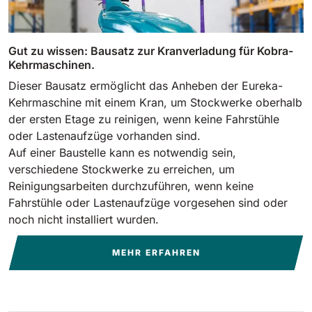
810 mm
6075 m²/h
Gut zu wissen: Bausatz zur Kranverladung für Kobra-
E100
Kehrmaschinen.
1000 mm
7500 m²/h
Dieser Bausatz ermöglicht das Anheben der Eureka-
Kehrmaschine mit einem Kran, um Stockwerke oberhalb
der ersten Etage zu reinigen, wenn keine Fahrstühle
E110-D
oder Lastenaufzüge vorhanden sind.
1100 mm
8800 m²/h
Auf einer Baustelle kann es notwendig sein,
verschiedene Stockwerke zu erreichen, um
Reinigungsarbeiten durchzuführen, wenn keine
E110-R
Fahrstühle oder Lastenaufzüge vorgesehen sind oder
1100 mm
8800 m²/h
noch nicht installiert wurden.
MEHR ERFAHREN