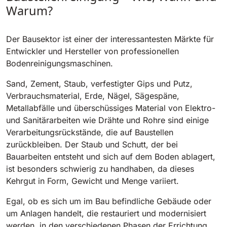
Tigra
Warum?
E55
1055 mm
5800 m²/h
550 mm
2200 m²/h
Der Bausektor ist einer der interessantesten Märkte für
Entwickler und Hersteller von professionellen
Rider 1201
E51
Bodenreinigungsmaschinen.
1200 mm
10200 m²/h
530 mm
2280 m²/h
Sand, Zement, Staub, verfestigter Gips und Putz,
Verbrauchsmaterial, Erde, Nägel, Sägespäne,
Rider Lift
Metallabfälle und überschüssiges Material von Elektro-
E61
1200 mm
7865 m²/h
und Sanitärarbeiten wie Drähte und Rohre sind einige
610 mm
2625 m²/h
Verarbeitungsrückstände, die auf Baustellen
zurückbleiben. Der Staub und Schutt, der bei
Xtrema
Bauarbeiten entsteht und sich auf dem Boden ablagert,
E71
1400 mm
12600 m²/h
ist besonders schwierig zu handhaben, da dieses
710 mm
3195 m²/h
Kehrgut in Form, Gewicht und Menge variiert.
Magnum
Egal, ob es sich um im Bau befindliche Gebäude oder
E81
um Anlagen handelt, die restauriert und modernisiert
1570 mm
18840 m²/h
810 mm
3645 m²/h
werden, in den verschiedenen Phasen der Errichtung