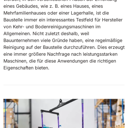
eines Gebäudes, wie z. B. eines Hauses, eines
Mehrfamilienhauses oder einer Lagerhalle, ist die
Bull 200
Aufsitz-Scheuersaugmaschinen
Baustelle immer ein interessantes Testfeld für Hersteller
2100 mm
29400 m²/h
Alle anzeigen
von Kehr- und Bodenreinigungsmaschinen im
Allgemeinen. Nicht zuletzt deshalb, weil
Bauunternehmen viele Gründe haben, eine regelmäßige
E65
Reinigung auf der Baustelle durchzuführen. Dies erzeugt
650 mm
3900 m²/h
eine immer größere Nachfrage nach leistungsstarken
Maschinen, die für diese Anwendungen die richtigen
Eigenschaften bieten.
E75
760 mm
4560 m²/h
E83
830 mm
4980 m²/h
E85