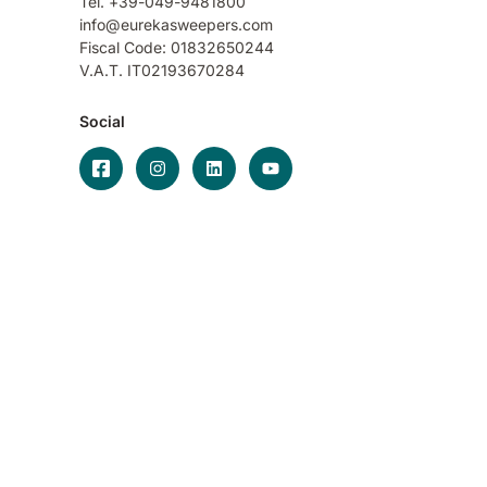
Tel. +39-049-9481800
info@eurekasweepers.com
Fiscal Code: 01832650244
V.A.T. IT02193670284
Social