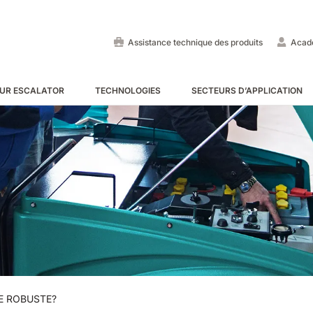
Assistance technique des produits
Acad
UR ESCALATOR
TECHNOLOGIES
SECTEURS D’APPLICATION
Autolaveuses autoportées
Balayeuses autoportées
Auto-laveuse pour escalato
VOIR TOUS
VOIR TOUS
VOIR TOUS
E55
E65
Tigra
EC52
E75
Rider
E ROBUSTE?