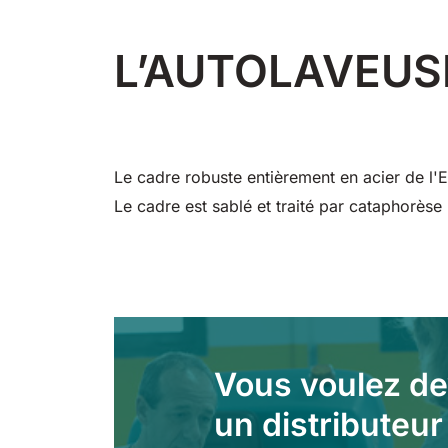
360 mm
730 mm
1260 m²/h
2190 m²/h
460 mm
780 mm
1600 m²/h
3510 m²/h
500 mm
200
m²/
L’AUTOLAVEUS
Le cadre robuste entièrement en acier de l'E
E51
E61
E71
Le cadre est sablé et traité par cataphorès
530 mm
2280 m²/h
610 mm
2625 m²/h
710 mm
3195
Vous voulez de
un distributeur