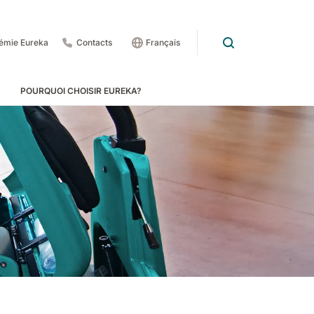
émie Eureka
Contacts
Français
POURQUOI CHOISIR EUREKA?
rs et tapis roulants
 1201
E83
Rider Lift
E85
Xtrema