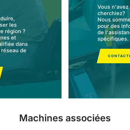
Vous n'avez 
cherchiez?
duire,
Nous sommes
ser les
pour des inf
e région ?
de l'assista
ines et
spécifiques.
alifiée dans
n réseau de
CONTACT
Machines associées