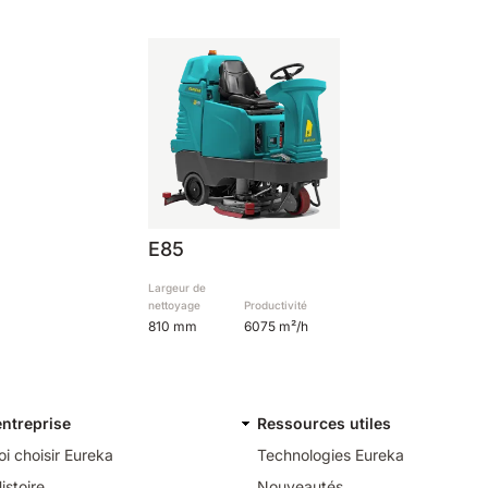
E85
Largeur de
nettoyage
Productivité
810 mm
6075 m²/h
entreprise
Ressources utiles
i choisir Eureka
Technologies Eureka
istoire
Nouveautés