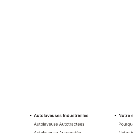
Autolaveuses Industrielles
Notre 
Autolaveuse Autotractées
Pourquo
Autolaveuse Autoportée
Notre H