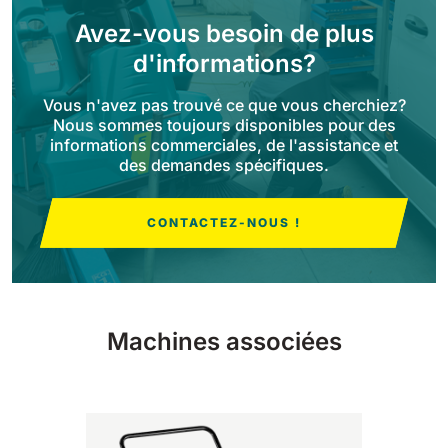
Avez-vous besoin de plus
Bull 200
d'informations?
Autolaveuses autoportées
2100 mm
29400 m²/h
Voir tous
Vous n'avez pas trouvé ce que vous cherchiez?
Nous sommes toujours disponibles pour des
E65
informations commerciales, de l'assistance et
des demandes spécifiques.
650 mm
3900 m²/h
CONTACTEZ-NOUS !
E75
760 mm
4560 m²/h
Machines associées
E83
830 mm
4980 m²/h
E85