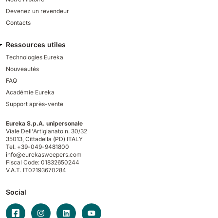
Devenez un revendeur
Contacts
Ressources utiles
Technologies Eureka
Nouveautés
FAQ
Académie Eureka
Support après-vente
Eureka S.p.A. unipersonale
Viale Dell'Artigianato n. 30/32
35013,
Cittadella (PD) ITALY
Tel. +39-049-9481800
info@eurekasweepers.com
Fiscal Code: 01832650244
V.A.T. IT02193670284
Social