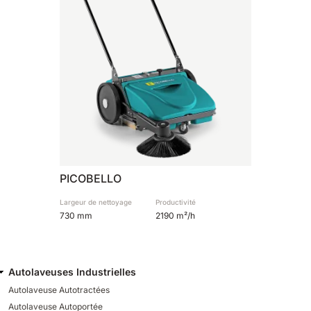
810 mm
6075 m²/h
E100
1000 mm
7500 m²/h
E110-D
1100 mm
8800 m²/h
PICOBELLO
E110-R
Largeur de nettoyage
Productivité
1100 mm
8800 m²/h
730 mm
2190 m²/h
Autolaveuses Industrielles
Autolaveuse Autotractées
Autolaveuse Autoportée