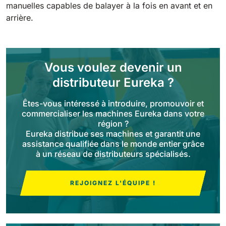
Tigra
manuelles capables de balayer à la fois en
avant et en
E55
1055 mm
5800 m²/h
arrière.
550 mm
2200 m²/h
Rider 1201
E51
Vous voulez devenir un
1200 mm
10200 m²/h
530 mm
2280 m²/h
distributeur Eureka ?
Rider Lift
Êtes-vous intéressé à introduire, promouvoir et
E61
commercialiser les machines Eureka dans votre
1200 mm
7865 m²/h
610 mm
2625 m²/h
région ?
Eureka distribue ses machines et garantit une
assistance qualifiée dans le monde entier grâce
Xtrema
à un réseau de distributeurs spécialisés.
E71
1400 mm
12600 m²/h
710 mm
3195 m²/h
REJOIGNEZ L'ÉQUIPE !
Magnum
E81
1570 mm
18840 m²/h
810 mm
3645 m²/h