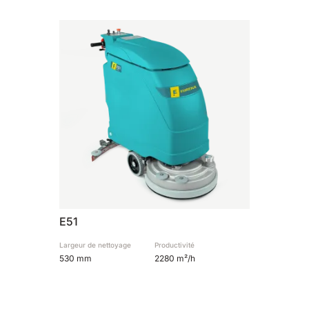
810 mm
6075 m²/h
E100
1000 mm
7500 m²/h
E110-D
1100 mm
8800 m²/h
E110-R
1100 mm
8800 m²/h
E51
Largeur de nettoyage
Productivité
530 mm
2280 m²/h