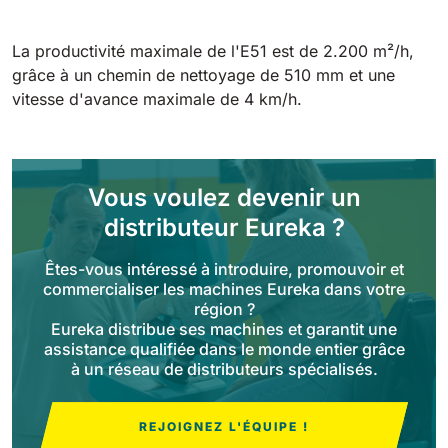
Tigra
E55
1055 mm
5800 m²/h
550 mm
2200 m²/h
La productivité maximale de l'E51 est de 2.200 m²/h,
grâce à un chemin de nettoyage de 510 mm et une
vitesse d'avance maximale de 4 km/h.
Rider 1201
E51
1200 mm
10200 m²/h
530 mm
2280 m²/h
Vous voulez devenir un
Rider Lift
E61
distributeur Eureka ?
1200 mm
7865 m²/h
610 mm
2625 m²/h
Êtes-vous intéressé à introduire, promouvoir et
commercialiser les machines Eureka dans votre
Xtrema
région ?
E71
1400 mm
12600 m²/h
Eureka distribue ses machines et garantit une
710 mm
3195 m²/h
assistance qualifiée dans le monde entier grâce
à un réseau de distributeurs spécialisés.
Magnum
E81
1570 mm
18840 m²/h
REJOIGNEZ L'ÉQUIPE !
810 mm
3645 m²/h