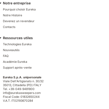
Notre entreprise
Pourquoi choisir Eureka
Notre Histoire
Devenez un revendeur
Contacts
Ressources utiles
Technologies Eureka
Nouveautés
FAQ
Académie Eureka
Support après-vente
Eureka S.p.A. unipersonale
Viale Dell'Artigianato n. 30/32
35013,
Cittadella (PD) ITALY
Tel. +39-049-9481800
info@eurekasweepers.com
Fiscal Code: 01832650244
V.A.T. IT02193670284