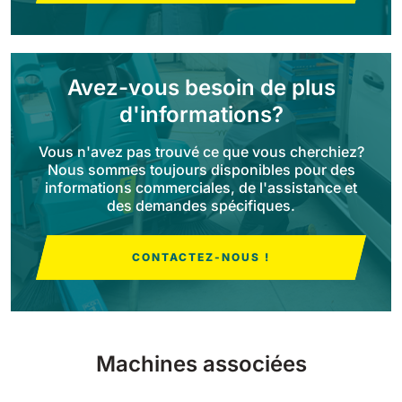
Bull 200
Autolaveuses autoportées
2100 mm
29400 m²/h
Voir tous
Avez-vous besoin de plus
d'informations?
E65
Vous n'avez pas trouvé ce que vous cherchiez?
650 mm
3900 m²/h
Nous sommes toujours disponibles pour des
informations commerciales, de l'assistance et
des demandes spécifiques.
E75
760 mm
4560 m²/h
CONTACTEZ-NOUS !
E83
830 mm
4980 m²/h
Machines associées
E85