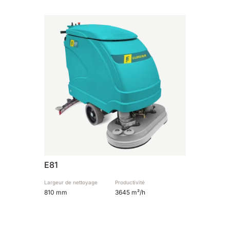
810 mm
6075 m²/h
E100
1000 mm
7500 m²/h
E110-D
1100 mm
8800 m²/h
E110-R
1100 mm
8800 m²/h
E81
Largeur de nettoyage
Productivité
810 mm
3645 m²/h