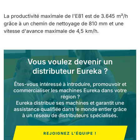
Tigra
E55
1055 mm
5800 m²/h
550 mm
2200 m²/h
La productivité maximale de l'E81 est de 3.645 m²/h
grâce à un chemin de nettoyage de 810 mm et une
vitesse d'avance maximale de 4,5 km/h.
Rider 1201
E51
1200 mm
10200 m²/h
530 mm
2280 m²/h
Vous voulez devenir un
Rider Lift
E61
distributeur Eureka ?
1200 mm
7865 m²/h
610 mm
2625 m²/h
Êtes-vous intéressé à introduire, promouvoir et
commercialiser les machines Eureka dans votre
Xtrema
région ?
E71
1400 mm
12600 m²/h
Eureka distribue ses machines et garantit une
710 mm
3195 m²/h
assistance qualifiée dans le monde entier grâce
à un réseau de distributeurs spécialisés.
Magnum
E81
1570 mm
18840 m²/h
REJOIGNEZ L'ÉQUIPE !
810 mm
3645 m²/h