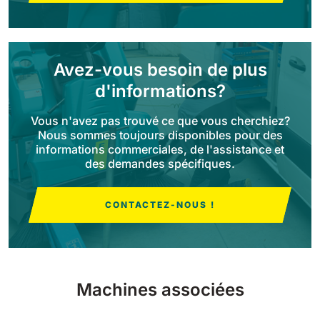
Bull 200
Autolaveuses autoportées
2100 mm
29400 m²/h
Voir tous
Avez-vous besoin de plus
d'informations?
E65
Vous n'avez pas trouvé ce que vous cherchiez?
650 mm
3900 m²/h
Nous sommes toujours disponibles pour des
informations commerciales, de l'assistance et
des demandes spécifiques.
E75
760 mm
4560 m²/h
CONTACTEZ-NOUS !
E83
830 mm
4980 m²/h
Machines associées
E85