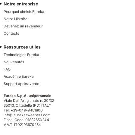
Notre entreprise
Pourquoi choisir Eureka
Notre Histoire
Devenez un revendeur
Contacts
Ressources utiles
Technologies Eureka
Nouveautés
FAQ
Académie Eureka
Support après-vente
Eureka S.p.A. unipersonale
Viale Dell'Artigianato n. 30/32
35013,
Cittadella (PD) ITALY
Tel. +39-049-9481800
info@eurekasweepers.com
Fiscal Code: 01832650244
V.A.T. IT02193670284