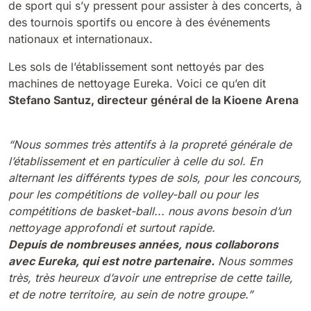
de sport qui s’y pressent pour assister à des concerts, à
des tournois sportifs ou encore à des événements
Bull 200
nationaux et internationaux.
Autolaveuses autoportées
2100 mm
29400 m²/h
Voir tous
Les sols de l’établissement sont nettoyés par des
machines de nettoyage Eureka. Voici ce qu’en dit
E65
Stefano Santuz, directeur général de la Kioene Arena
650 mm
3900 m²/h
“Nous sommes très attentifs à la propreté générale de
l’établissement et en particulier à celle du sol. En
E75
alternant les différents types de sols, pour les concours,
760 mm
4560 m²/h
pour les compétitions de volley-ball ou pour les
compétitions de basket-ball... nous avons besoin d’un
nettoyage approfondi et surtout rapide.
E83
Depuis de nombreuses années, nous collaborons
830 mm
4980 m²/h
avec Eureka, qui est notre partenaire.
Nous sommes
très, très heureux d’avoir une entreprise de cette taille,
et de notre territoire, au sein de notre groupe.”
E85