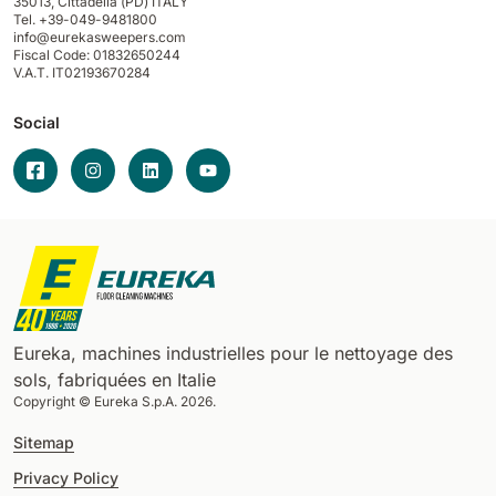
35013,
Cittadella (PD) ITALY
Tel. +39-049-9481800
info@eurekasweepers.com
Fiscal Code: 01832650244
V.A.T. IT02193670284
Social
Eureka, machines industrielles pour le nettoyage des
sols, fabriquées en Italie
Copyright © Eureka S.p.A. 2026.
Sitemap
Privacy Policy