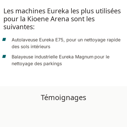
810 mm
6075 m²/h
Les machines Eureka les plus utilisées
pour la Kioene Arena sont les
E100
suivantes:
1000 mm
7500 m²/h
Autolaveuse Eureka E75,
pour un nettoyage rapide
des sols intérieurs
E110-D
Balayeuse industrielle Eureka Magnum
pour le
1100 mm
8800 m²/h
nettoyage des parkings
E110-R
1100 mm
8800 m²/h
Témoignages