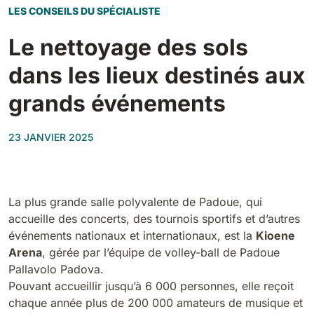
Tigra
LES CONSEILS DU SPÉCIALISTE
E55
1055 mm
5800 m²/h
550 mm
2200 m²/h
Le nettoyage des sols
dans les lieux destinés aux
Rider 1201
E51
1200 mm
10200 m²/h
grands événements
530 mm
2280 m²/h
23 JANVIER 2025
Rider Lift
E61
1200 mm
7865 m²/h
610 mm
2625 m²/h
La plus grande salle polyvalente de Padoue, qui
Xtrema
accueille des concerts, des tournois sportifs et d’autres
E71
1400 mm
12600 m²/h
événements nationaux et internationaux, est la
Kioene
710 mm
3195 m²/h
Arena
, gérée par l’équipe de volley-ball de Padoue
Pallavolo Padova.
Magnum
Pouvant accueillir jusqu’à 6 000 personnes, elle reçoit
E81
1570 mm
18840 m²/h
chaque année plus de 200 000 amateurs de musique et
810 mm
3645 m²/h