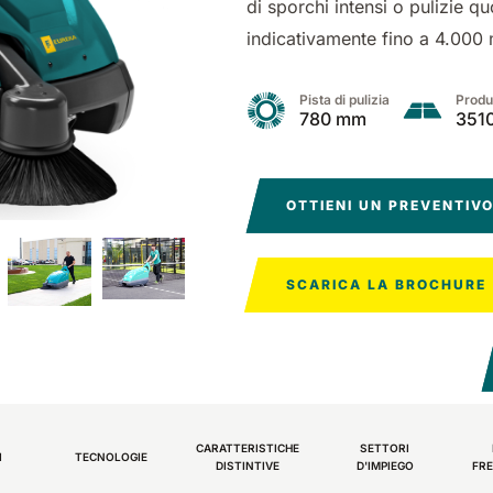
di sporchi intensi o pulizie q
0
550 mm
2200 m²/h
650 mm
1055 mm
3900
5800
760 
1200
indicativamente fino a 4.000
h
m²/h
m²/h
Pista di pulizia
Produt
780 mm
351
OTTIENI UN PREVENTIV
E81
E100
Magnum
E110
Bull
 m²/h
810 mm
3645
1000 mm
1570 mm
7500 m²/h
18840
1100
2100
SCARICA LA BROCHURE
m²/h
m²/h
CARATTERISTICHE
SETTORI
I
TECNOLOGIE
DISTINTIVE
D'IMPIEGO
FRE