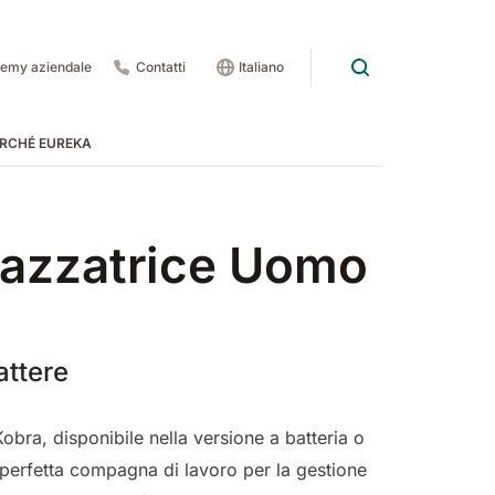
emy aziendale
Contatti
Italiano
RCHÉ EUREKA
rdo
 pedate
pazzatrice Uomo
attere
obra, disponibile nella versione a batteria o
 1201
E83
Rider Lift
E85
Xtrema
perfetta compagna di lavoro per la gestione