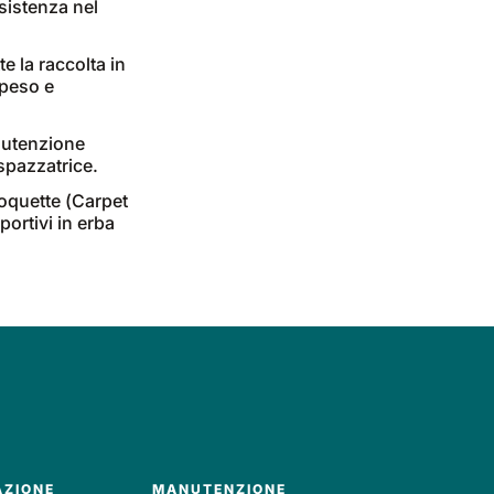
esistenza nel
e la raccolta in
 peso e
anutenzione
 spazzatrice.
moquette (Carpet
portivi in erba
AZIONE
MANUTENZIONE