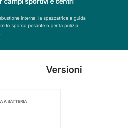
 campi sportivi e centri
bustione interna, la spazzatrice a guida
re lo sporco pesante o per la pulizia
.
Versioni
A A BATTERIA