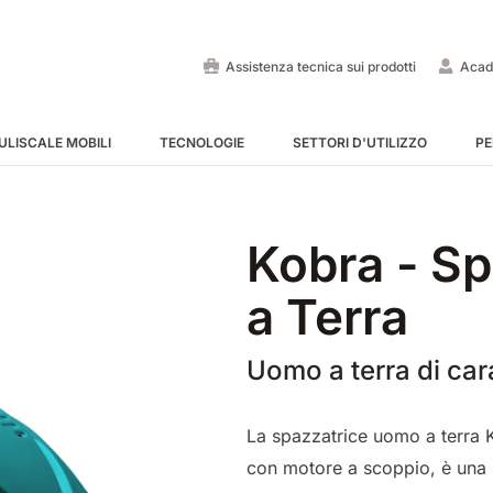
Assistenza tecnica sui prodotti
Acad
ULISCALE MOBILI
TECNOLOGIE
SETTORI D'UTILIZZO
PE
Lavapavimenti uomo a bo
Spazzatrici uomo a bordo
Puliscale e tappeti mobili -
Kobra - S
MOSTRA TUTTE
MOSTRA TUTTE
MOSTRA TUTTE
a Terra
Uomo a terra di car
La spazzatrice uomo a terra K
E55
E65
Tigra
EC52
E75
Rider
con motore a scoppio, è una 