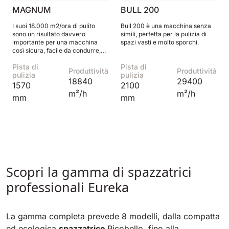
MAGNUM
BULL 200
I suoi 18.000 m2/ora di pulito
Bull 200 è una macchina senza
sono un risultato davvero
simili, perfetta per la pulizia di
importante per una macchina
spazi vasti e molto sporchi.
così sicura, facile da condurre,
agile e compatta oltre alla media
Pista di
Pista di
di categoria.
Produttività
Produttività
pulizia
pulizia
18840
29400
1570
2100
m²/h
m²/h
mm
mm
Scopri la gamma di spazzatrici
professionali Eureka
La gamma completa prevede 8 modelli, dalla compatta
ed ecologica
spazzatrice
Picobello, fino alla