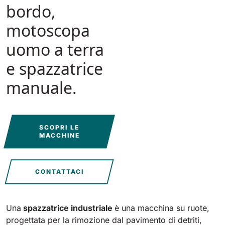
Tigra
bordo,
E55
1055 mm
5800 m²/h
motoscopa
550 mm
2200 m²/h
uomo a terra
Rider 1201
E51
e spazzatrice
1200 mm
10200 m²/h
530 mm
2280 m²/h
manuale.
Rider Lift
E61
1200 mm
7865 m²/h
610 mm
2625 m²/h
SCOPRI LE
MACCHINE
Xtrema
E71
1400 mm
12600 m²/h
710 mm
3195 m²/h
CONTATTACI
Magnum
E81
Una
spazzatrice industriale
è una macchina su ruote,
1570 mm
18840 m²/h
progettata per la rimozione dal pavimento di detriti,
810 mm
3645 m²/h