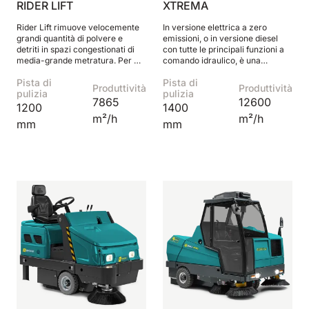
RIDER LIFT
XTREMA
Rider Lift rimuove velocemente
In versione elettrica a zero
grandi quantità di polvere e
emissioni, o in versione diesel
detriti in spazi congestionati di
con tutte le principali funzioni a
media-grande metratura. Per chi
comando idraulico, è una
cerca confort e alte prestazioni.
macchina comoda e prestante
Pista di
Pista di
Produttività
Produttività
pulizia
pulizia
7865
12600
1200
1400
m²/h
m²/h
mm
mm