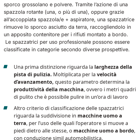
sporco grossolano e polvere. Tramite l’azione di una
spazzola rotante (una, o più di una), oppure grazie
Bull 200
Lavapavimenti uomo a bordo
all’accoppiata spazzola/e + aspiratore, una spazzatrice
2100 mm
29400 m²/h
rimuove lo sporco asciutto da terra, raccogliendolo in
Mostra tutte
un apposito contenitore per i rifiuti montato a bordo.
Le spazzatrici per uso professionale possono essere
E65
classificate in categorie secondo diverse prospettive.
650 mm
3900 m²/h
Una prima distinzione riguarda la
larghezza della
pista di pulizia.
Moltiplicata per la
velocità
E75
d’avanzamento,
questo parametro determina la
760 mm
4560 m²/h
produttività della macchina
, ovvero i metri quadri
di pulito che è possibile pulire in un’ora di lavoro
E83
Altro criterio di classificazione delle spazzatrici
830 mm
4980 m²/h
riguarda la suddivisione in
macchine uomo a
terra
, per l’uso delle quali l’operatore si muove a
piedi dietro alle stesse, o
macchine uomo a bordo
,
E85
con conduzione simil automobilistica.