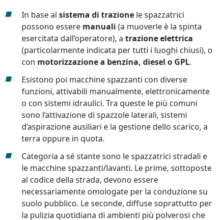
810 mm
6075 m²/h
In base al
sistema di trazione
le spazzatrici
possono essere
manuali
(a muoverle è la spinta
esercitata dall’operatore), a
trazione elettrica
E100
(particolarmente indicata per tutti i luoghi chiusi), o
1000 mm
7500 m²/h
con
motorizzazione a benzina, diesel o GPL
.
Esistono poi macchine spazzanti con diverse
E110-D
funzioni, attivabili manualmente, elettronicamente
o con sistemi idraulici. Tra queste le più comuni
1100 mm
8800 m²/h
sono l’attivazione di spazzole laterali, sistemi
d’aspirazione ausiliari e la gestione dello scarico, a
terra oppure in quota.
E110-R
1100 mm
8800 m²/h
Categoria a sé stante sono le spazzatrici stradali e
le macchine spazzanti/lavanti. Le prime, sottoposte
al codice della strada, devono essere
necessariamente omologate per la conduzione su
suolo pubblico. Le seconde, diffuse soprattutto per
la pulizia quotidiana di ambienti più polverosi che