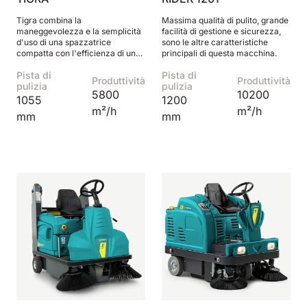
Tigra combina la
Massima qualità di pulito, grande
maneggevolezza e la semplicità
facilità di gestione e sicurezza,
d'uso di una spazzatrice
sono le altre caratteristiche
compatta con l'efficienza di una
principali di questa macchina.
spazzatrice uomo a bordo.
Pista di
Pista di
Produttività
Produttività
pulizia
pulizia
5800
10200
1055
1200
m²/h
m²/h
mm
mm