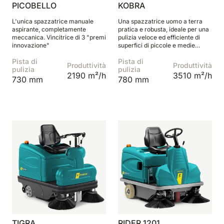
PICOBELLO
KOBRA
L'unica spazzatrice manuale
Una spazzatrice uomo a terra
aspirante, completamente
pratica e robusta, ideale per una
meccanica. Vincitrice di 3 "premi
pulizia veloce ed efficiente di
innovazione"
superfici di piccole e medie
dimensioni.
Pista di
Pista di
Produttività
Produttività
pulizia
pulizia
2190 m²/h
3510 m²/h
730 mm
780 mm
TIGRA
RIDER 1201