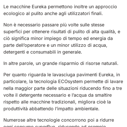
810 mm
6075 m²/h
Le macchine Eureka permettono inoltre un approccio
ecologico al pulito anche agli utilizzatori finali.
E100
Non è necessario passare più volte sulle stesse
superfici per ottenere risultati di pulito di alta qualità, e
1000 mm
7500 m²/h
ciò significa minor impiego di tempo ed energia da
parte dell’operatore e un minor utilizzo di acqua,
detergenti e consumabili in generale.
E110-D
1100 mm
8800 m²/h
In altre parole, un grande risparmio di risorse naturali.
Per quanto riguarda le lavasciuga pavimenti Eureka, in
E110-R
particolare, la tecnologia ECOsystem permette di lavare
1100 mm
8800 m²/h
nella maggior parte delle situazioni riducendo fino a tre
volte il detergente necessario e l’acqua da smaltire
rispetto alle macchine tradizionali, migliora cioè la
produttività abbattendo l’impatto ambientale.
Numerose altre tecnologie concorrono poi a ridurre
ogni consumo superfluo, riducendo ad esempio