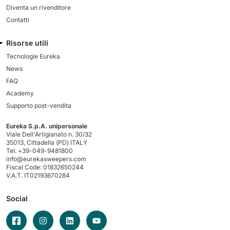
Diventa un rivenditore
Contatti
Risorse utili
Tecnologie Eureka
News
FAQ
Academy
Supporto post-vendita
Eureka S.p.A. unipersonale
Viale Dell'Artigianato n. 30/32
35013,
Cittadella (PD) ITALY
Tel. +39-049-9481800
info@eurekasweepers.com
Fiscal Code: 01832650244
V.A.T. IT02193670284
Social