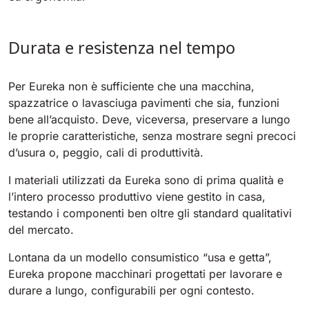
Tigra
E55
1055 mm
5800 m²/h
550 mm
2200 m²/h
Durata e resistenza nel tempo
Rider 1201
E51
Per Eureka non è sufficiente che una macchina,
1200 mm
10200 m²/h
530 mm
2280 m²/h
spazzatrice o lavasciuga pavimenti che sia, funzioni
bene all’acquisto. Deve, viceversa, preservare a lungo
le proprie caratteristiche, senza mostrare segni precoci
Rider Lift
E61
d’usura o, peggio, cali di produttività.
1200 mm
7865 m²/h
610 mm
2625 m²/h
I materiali utilizzati da Eureka sono di prima qualità e
l’intero processo produttivo viene gestito in casa,
Xtrema
testando i componenti ben oltre gli standard qualitativi
E71
1400 mm
12600 m²/h
del mercato.
710 mm
3195 m²/h
Lontana da un modello consumistico “usa e getta”,
Magnum
Eureka propone macchinari progettati per lavorare e
E81
durare a lungo, configurabili per ogni contesto.
1570 mm
18840 m²/h
810 mm
3645 m²/h