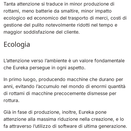
Tanta attenzione si traduce in minor produzione di
rottami, meno batterie da smaltire, minor impatto
Bull 200
Lavapavimenti uomo a bordo
ecologico ed economico del trasporto di merci, costi di
2100 mm
29400 m²/h
gestione del pulito notevolmente ridotti nel tempo e
Mostra tutte
maggior soddisfazione del cliente.
E65
Ecologia
650 mm
3900 m²/h
L’attenzione verso l’ambiente è un valore fondamentale
che Eureka persegue in ogni aspetto.
E75
760 mm
4560 m²/h
In primo luogo, producendo macchine che durano per
anni, evitando l’accumulo nel mondo di enormi quantità
di rottami di macchine precocemente dismesse per
E83
rottura.
830 mm
4980 m²/h
Già in fase di produzione, inoltre, Eureka pone
attenzione alla massima riduzione nella creazione, e lo
fa attraverso l’utilizzo di software di ultima generazione.
E85