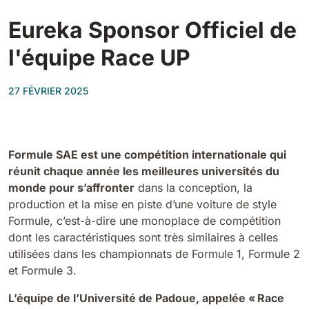
Tigra
E55
Eureka Sponsor Officiel de
1055 mm
5800 m²/h
550 mm
2200 m²/h
l'équipe Race UP
Rider 1201
E51
1200 mm
10200 m²/h
27 FÉVRIER 2025
530 mm
2280 m²/h
Rider Lift
E61
Formule SAE est une compétition internationale qui
1200 mm
7865 m²/h
610 mm
2625 m²/h
réunit chaque année les meilleures universités du
monde pour s’affronter
dans la conception, la
production et la mise en piste d’une voiture de style
Xtrema
E71
Formule, c’est-à-dire une monoplace de compétition
1400 mm
12600 m²/h
710 mm
3195 m²/h
dont les caractéristiques sont très similaires à celles
utilisées dans les championnats de Formule 1, Formule 2
et Formule 3.
Magnum
E81
1570 mm
18840 m²/h
L’équipe de l’Université de Padoue, appelée « Race
810 mm
3645 m²/h