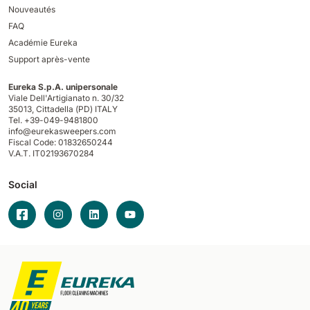
Nouveautés
FAQ
Académie Eureka
Support après-vente
Eureka S.p.A. unipersonale
Viale Dell'Artigianato n. 30/32
35013,
Cittadella (PD) ITALY
Tel. +39-049-9481800
info@eurekasweepers.com
Fiscal Code: 01832650244
V.A.T. IT02193670284
Social