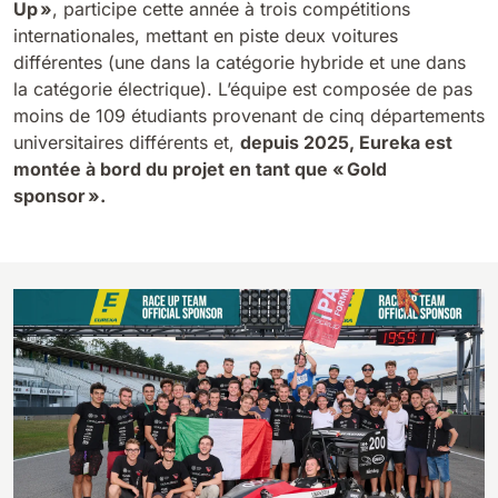
Up »
, participe cette année à trois compétitions
internationales, mettant en piste deux voitures
Bull 200
différentes (une dans la catégorie hybride et une dans
Autolaveuses autoportées
2100 mm
29400 m²/h
la catégorie électrique). L’équipe est composée de pas
Voir tous
moins de 109 étudiants provenant de cinq départements
universitaires différents et,
depuis 2025, Eureka est
E65
montée à bord du projet en tant que « Gold
650 mm
3900 m²/h
sponsor ».
E75
760 mm
4560 m²/h
E83
830 mm
4980 m²/h
E85