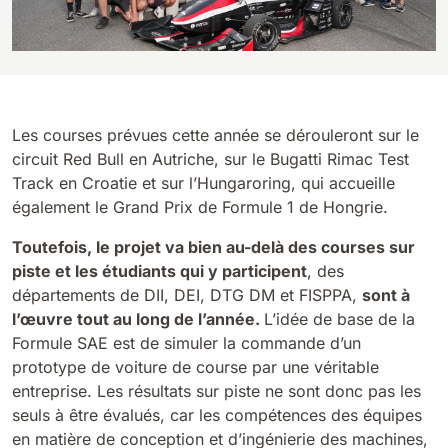
810 mm
6075 m²/h
E100
1000 mm
7500 m²/h
Les courses prévues cette année se dérouleront sur le
circuit Red Bull en Autriche, sur le Bugatti Rimac Test
Track en Croatie et sur l’Hungaroring, qui accueille
E110-D
également le Grand Prix de Formule 1 de Hongrie.
1100 mm
8800 m²/h
Toutefois, le projet va bien au-delà des courses sur
piste et les étudiants qui y participent
, des
E110-R
départements de DII, DEI, DTG DM et FISPPA,
sont à
1100 mm
8800 m²/h
l’œuvre tout au long de l’année.
L’idée de base de la
Formule SAE est de simuler la commande d’un
prototype de voiture de course par une véritable
entreprise. Les résultats sur piste ne sont donc pas les
seuls à être évalués, car les compétences des équipes
en matière de conception et d’ingénierie des machines,