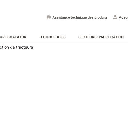
Assistance technique des produits
Acad
UR ESCALATOR
TECHNOLOGIES
SECTEURS D’APPLICATION
ction de tracteurs
Autolaveuses autoportées
Balayeuses autoportées
Auto-laveuse pour escalato
VOIR TOUS
VOIR TOUS
VOIR TOUS
E55
E65
Tigra
EC52
E75
Rider