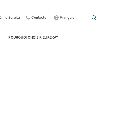
émie Eureka
Contacts
Français
POURQUOI CHOISIR EUREKA?
rs et tapis roulants
 1201
E83
Rider Lift
E85
Xtrema