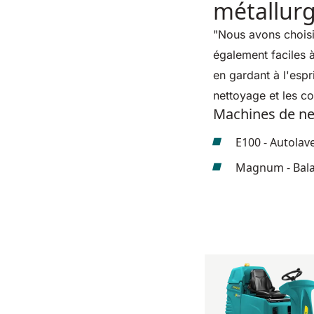
métallur
"Nous avons choisi 
également faciles 
en gardant à l'esp
nettoyage et les co
Machines de net
E100 - Autola
Magnum - Bala