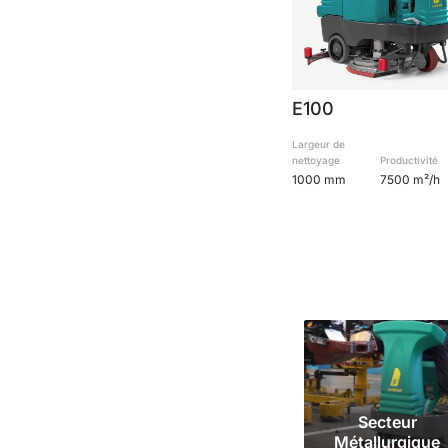
E100
Largeur de
nettoyage
Productivité
1000 mm
7500 m²/h
Secteur
Métallurgique