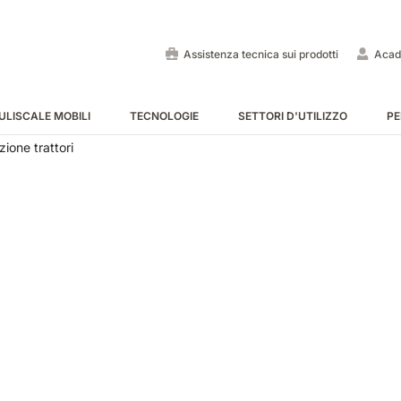
Assistenza tecnica sui prodotti
Acad
ULISCALE MOBILI
TECNOLOGIE
SETTORI D'UTILIZZO
PE
ione trattori
Lavapavimenti uomo a bo
Spazzatrici uomo a bordo
Puliscale e tappeti mobili -
MOSTRA TUTTE
MOSTRA TUTTE
MOSTRA TUTTE
E55
E65
Tigra
EC52
E75
Rider