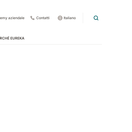
emy aziendale
Contatti
Italiano
RCHÉ EUREKA
rdo
 pedate
 1201
E83
Rider Lift
E85
Xtrema