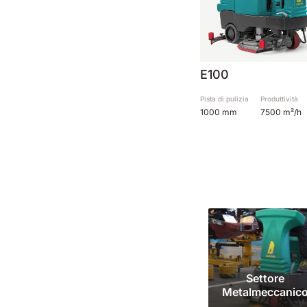
E100
Pista di pulizia
Produttività
1000 mm
7500 m²/h
Settore
Metalmeccanic