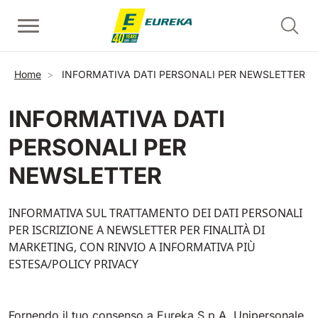
Salta al contenuto principale
Lavapavimenti uomo a terra
Spazzatrici uomo a terra
Puliscale mobili - alzate
Briciole di pane
Home
INFORMATIVA DATI PERSONALI PER NEWSLETTER
Mostra tutte
Mostra tutte
Mostra tutte
INFORMATIVA DATI
E36
Picobello
ERC45
PERSONALI PER
360 mm
730 mm
2190 m²/h
1260 m²/h
NEWSLETTER
Puliscale e tappeti mobili - pedate
E46
Kobra
Mostra tutte
INFORMATIVA SUL TRATTAMENTO DEI DATI PERSONALI
460 mm
780 mm
3510 m²/h
1600 m²/h
PER ISCRIZIONE A NEWSLETTER PER FINALITÀ DI
MARKETING, CON RINVIO A INFORMATIVA PIÙ
EC52
Spazzatrici uomo a bordo
E50
ESTESA/POLICY PRIVACY
Mostra tutte
500 mm
2000 m²/h
Fornendo il tuo consenso a Eureka S.p.A. Unipersonale,