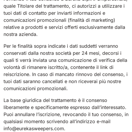
Tigra
E55
quale Titolare del trattamento, ci autorizzi a utilizzare i
1055 mm
5800 m²/h
tuoi dati di contatto per inviarti informazioni e
550 mm
2200 m²/h
comunicazioni promozionali (finalità di marketing)
relative a prodotti e servizi offerti esclusivamente dalla
Rider 1201
nostra azienda.
E51
1200 mm
10200 m²/h
530 mm
2280 m²/h
Per le finalità sopra indicate i dati suddetti verranno
conservati dalla nostra società per 24 mesi, decorsi i
Rider Lift
quali ti verrà inviata una comunicazione di verifica della
E61
volontà di rimanere iscritto/a, contenente il link di
1200 mm
7865 m²/h
610 mm
2625 m²/h
reiscrizione. In caso di mancato rinnovo del consenso, i
tuoi dati saranno cancellati e non riceverai più nostre
Xtrema
comunicazioni promozionali.
E71
1400 mm
12600 m²/h
La base giuridica del trattamento è il consenso
710 mm
3195 m²/h
liberamente e specificamente espresso dall’interessato.
Puoi annullare l’iscrizione, revocando il tuo consenso, in
Magnum
E81
qualsiasi momento scrivendo all’indirizzo e-mail
1570 mm
18840 m²/h
info@eurekasweepers.com.
810 mm
3645 m²/h