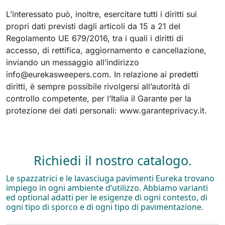
L’interessato può, inoltre, esercitare tutti i diritti sui
Bull 200
propri dati previsti dagli articoli da 15 a 21 del
Lavapavimenti uomo a bordo
2100 mm
29400 m²/h
Regolamento UE 679/2016, tra i quali i diritti di
Mostra tutte
accesso, di rettifica, aggiornamento e cancellazione,
inviando un messaggio all’indirizzo
E65
info@eurekasweepers.com. In relazione ai predetti
diritti, è sempre possibile rivolgersi all’autorità di
650 mm
3900 m²/h
controllo competente, per l’Italia il Garante per la
protezione dei dati personali: www.garanteprivacy.it.
E75
760 mm
4560 m²/h
Richiedi il nostro catalogo.
E83
Le spazzatrici e le lavasciuga pavimenti Eureka trovano
830 mm
4980 m²/h
impiego in ogni ambiente d’utilizzo. Abbiamo varianti
ed optional adatti per le esigenze di ogni contesto, di
ogni tipo di sporco e di ogni tipo di pavimentazione.
E85