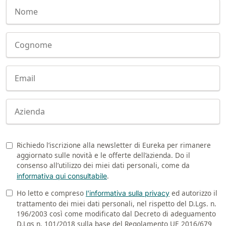
Nome
810 mm
6075 m²/h
Cognome
E100
1000 mm
7500 m²/h
E-mail
E110-D
Company
1100 mm
8800 m²/h
E110-R
Richiedo l’iscrizione alla newsletter di Eureka per rimanere
Newsletter
aggiornato sulle novità e le offerte dell’azienda. Do il
1100 mm
8800 m²/h
consenso all’utilizzo dei miei dati personali, come da
.
informativa qui consultabile
Ho letto e compreso
ed autorizzo il
Privacy
l'informativa sulla privacy
trattamento dei miei dati personali, nel rispetto del D.Lgs. n.
196/2003 così come modificato dal Decreto di adeguamento
D.Lgs n. 101/2018 sulla base del Regolamento UE 2016/679