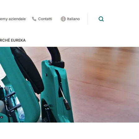
emy aziendale
Contatti
Italiano
RCHÉ EUREKA
rdo
 pedate
 1201
E83
Rider Lift
E85
Xtrema