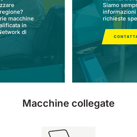
zzare
Siamo sempre
 regione?
informazioni
prie macchine
richieste spe
lificata in
 Network di
CONTATTA
Macchine collegate