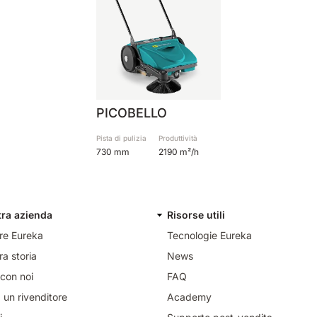
PICOBELLO
Pista di pulizia
Produttività
730 mm
2190 m²/h
tra azienda
Risorse utili
re Eureka
Tecnologie Eureka
ra storia
News
con noi
FAQ
 un rivenditore
Academy