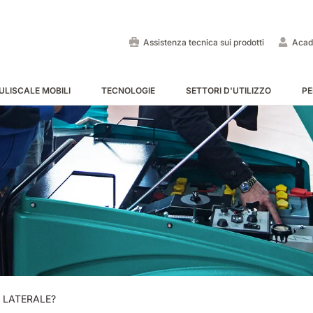
Assistenza tecnica sui prodotti
Acad
ULISCALE MOBILI
TECNOLOGIE
SETTORI D'UTILIZZO
PE
Lavapavimenti uomo a bo
Spazzatrici uomo a bordo
Puliscale e tappeti mobili -
MOSTRA TUTTE
MOSTRA TUTTE
MOSTRA TUTTE
E55
E65
Tigra
EC52
E75
Rider
 LATERALE?