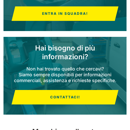
Bull 200
ENTRA IN SQUADRA!
Lavapavimenti uomo a bordo
2100 mm
29400 m²/h
Mostra tutte
E65
Hai bisogno di più
650 mm
3900 m²/h
informazioni?
Non hai trovato quello che cercavi?
E75
Siamo sempre disponibili per informazioni
760 mm
4560 m²/h
commerciali, assistenza e richieste specifiche.
CONTATTACI!
E83
830 mm
4980 m²/h
E85