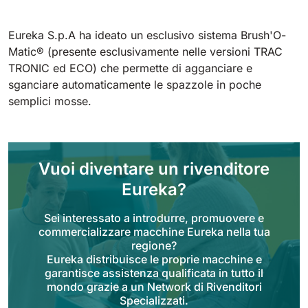
Tigra
E55
1055 mm
5800 m²/h
550 mm
2200 m²/h
Eureka S.p.A ha ideato un esclusivo sistema Brush'O-
Matic® (presente esclusivamente nelle versioni TRAC
TRONIC ed ECO) che permette di agganciare e
Rider 1201
E51
sganciare automaticamente le spazzole in poche
1200 mm
10200 m²/h
530 mm
2280 m²/h
semplici mosse.
Rider Lift
E61
1200 mm
7865 m²/h
Vuoi diventare un rivenditore
610 mm
2625 m²/h
Eureka?
Xtrema
E71
Sei interessato a introdurre, promuovere e
1400 mm
12600 m²/h
commercializzare macchine Eureka nella tua
710 mm
3195 m²/h
regione?
Eureka distribuisce le proprie macchine e
Magnum
garantisce assistenza qualificata in tutto il
E81
mondo grazie a un Network di Rivenditori
1570 mm
18840 m²/h
Specializzati.
810 mm
3645 m²/h