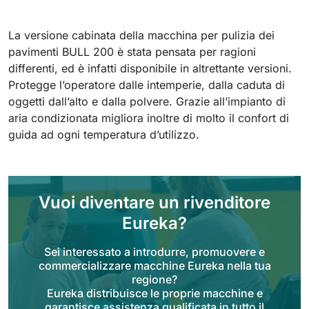
Tigra
E55
1055 mm
5800 m²/h
550 mm
2200 m²/h
La versione cabinata della macchina per pulizia dei
pavimenti BULL 200 è stata pensata per ragioni
differenti, ed è infatti disponibile in altrettante versioni.
Rider 1201
E51
Protegge l’operatore dalle intemperie, dalla caduta di
1200 mm
10200 m²/h
530 mm
2280 m²/h
oggetti dall’alto e dalla polvere. Grazie all’impianto di
aria condizionata migliora inoltre di molto il confort di
guida ad ogni temperatura d’utilizzo.
Rider Lift
E61
1200 mm
7865 m²/h
610 mm
2625 m²/h
Vuoi diventare un rivenditore
Xtrema
E71
Eureka?
1400 mm
12600 m²/h
710 mm
3195 m²/h
Sei interessato a introdurre, promuovere e
commercializzare macchine Eureka nella tua
Magnum
regione?
E81
Eureka distribuisce le proprie macchine e
1570 mm
18840 m²/h
810 mm
3645 m²/h
garantisce assistenza qualificata in tutto il