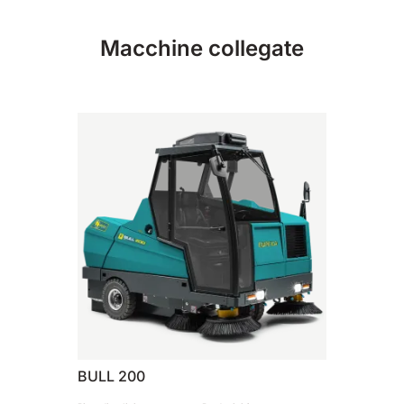
810 mm
6075 m²/h
Macchine collegate
E100
1000 mm
7500 m²/h
E110-D
1100 mm
8800 m²/h
E110-R
1100 mm
8800 m²/h
BULL 200