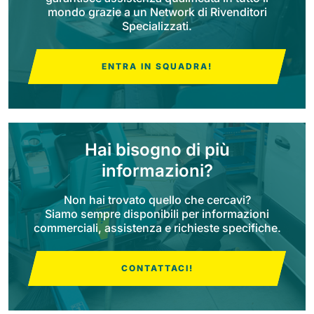
mondo grazie a un Network di Rivenditori
Specializzati.
Bull 200
Lavapavimenti uomo a bordo
2100 mm
29400 m²/h
Mostra tutte
ENTRA IN SQUADRA!
E65
650 mm
3900 m²/h
Hai bisogno di più
informazioni?
E75
760 mm
4560 m²/h
Non hai trovato quello che cercavi?
Siamo sempre disponibili per informazioni
commerciali, assistenza e richieste specifiche.
E83
830 mm
4980 m²/h
CONTATTACI!
E85