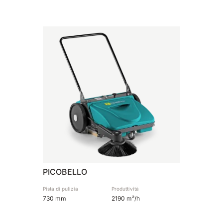
810 mm
6075 m²/h
E100
1000 mm
7500 m²/h
E110-D
1100 mm
8800 m²/h
E110-R
1100 mm
8800 m²/h
PICOBELLO
Pista di pulizia
Produttività
730 mm
2190 m²/h