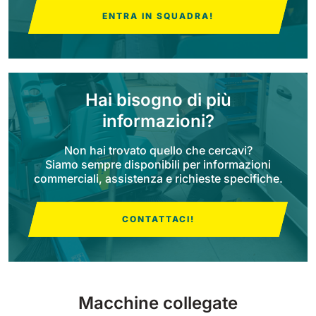
ENTRA IN SQUADRA!
Bull 200
Lavapavimenti uomo a bordo
2100 mm
29400 m²/h
Mostra tutte
Hai bisogno di più
E65
informazioni?
650 mm
3900 m²/h
Non hai trovato quello che cercavi?
Siamo sempre disponibili per informazioni
E75
commerciali, assistenza e richieste specifiche.
760 mm
4560 m²/h
CONTATTACI!
E83
830 mm
4980 m²/h
Macchine collegate
E85