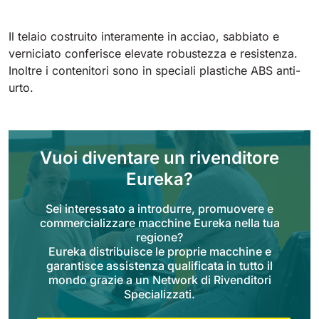
Tigra
E55
1055 mm
5800 m²/h
550 mm
2200 m²/h
Il telaio costruito interamente in acciao, sabbiato e
verniciato conferisce elevate robustezza e resistenza.
Inoltre i contenitori sono in speciali plastiche ABS anti-
Rider 1201
E51
urto.
1200 mm
10200 m²/h
530 mm
2280 m²/h
Rider Lift
E61
Vuoi diventare un rivenditore
1200 mm
7865 m²/h
610 mm
2625 m²/h
Eureka?
Sei interessato a introdurre, promuovere e
Xtrema
E71
commercializzare macchine Eureka nella tua
1400 mm
12600 m²/h
regione?
710 mm
3195 m²/h
Eureka distribuisce le proprie macchine e
garantisce assistenza qualificata in tutto il
mondo grazie a un Network di Rivenditori
Magnum
E81
Specializzati.
1570 mm
18840 m²/h
810 mm
3645 m²/h