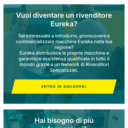
Bull 200
Vuoi diventare un rivenditore
Lavapavimenti uomo a bordo
2100 mm
29400 m²/h
Eureka?
Mostra tutte
Sei interessato a introdurre, promuovere e
E65
commercializzare macchine Eureka nella tua
regione?
650 mm
3900 m²/h
Eureka distribuisce le proprie macchine e
garantisce assistenza qualificata in tutto il
mondo grazie a un Network di Rivenditori
E75
Specializzati.
760 mm
4560 m²/h
ENTRA IN SQUADRA!
E83
830 mm
4980 m²/h
Hai bisogno di più
E85