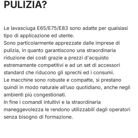
PULIZIA?
Tigra
E55
1055 mm
5800 m²/h
550 mm
2200 m²/h
Le lavasciuga E65/E75/E83 sono adatte per qualsiasi
Rider 1201
tipo di applicazione ed utente.
E51
1200 mm
10200 m²/h
Sono particolarmente apprezzate dalle imprese di
530 mm
2280 m²/h
pulizia, in quanto garantiscono una straordinaria
riduzione dei costi grazie a prezzi d'acquisto
Rider Lift
estremamente competitivi e ad un set di accessori
E61
1200 mm
7865 m²/h
standard che riducono gli sprechi ed i consumi.
610 mm
2625 m²/h
Le macchine sono robuste e compatte, si prestano
quindi in modo naturale all’uso quotidiano, anche negli
Xtrema
ambienti più congestionati.
E71
1400 mm
12600 m²/h
In fine i comandi intuitivi e la straordinaria
710 mm
3195 m²/h
maneggevolezza le rendono utilizzabili dagli operatori
senza bisogno di formazione.
Magnum
E81
1570 mm
18840 m²/h
810 mm
3645 m²/h