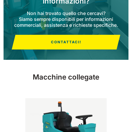
informazioni?
810 mm
6075 m²/h
Non hai trovato quello che cercavi?
Siamo sempre disponibili per informazioni
commerciali, assistenza e richieste specifiche.
E100
1000 mm
7500 m²/h
CONTATTACI!
E110-D
1100 mm
8800 m²/h
Macchine collegate
E110-R
1100 mm
8800 m²/h