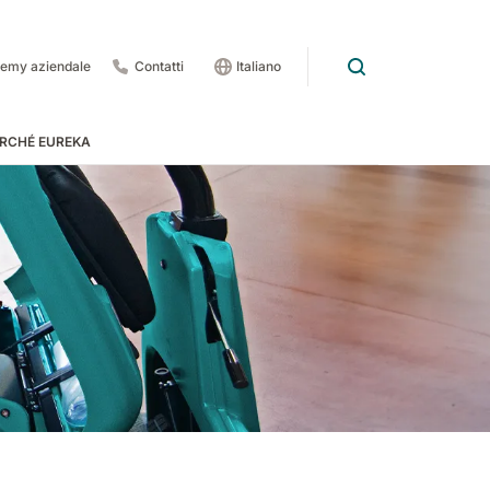
emy aziendale
Contatti
Italiano
RCHÉ EUREKA
rdo
 pedate
 1201
E83
Rider Lift
E85
Xtrema