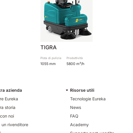
TIGRA
Pista di pulizia
Produttività
1055 mm
5800 m²/h
tra azienda
Risorse utili
re Eureka
Tecnologie Eureka
ra storia
News
con noi
FAQ
 un rivenditore
Academy