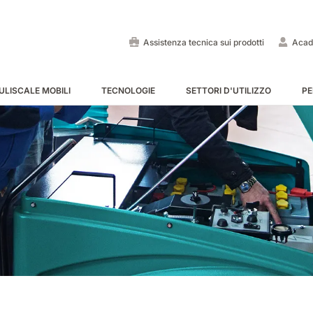
Assistenza tecnica sui prodotti
Acad
ULISCALE MOBILI
TECNOLOGIE
SETTORI D'UTILIZZO
PE
Lavapavimenti uomo a bo
Spazzatrici uomo a bordo
Puliscale e tappeti mobili -
MOSTRA TUTTE
MOSTRA TUTTE
MOSTRA TUTTE
E55
E65
Tigra
EC52
E75
Rider