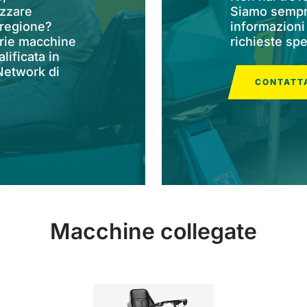
zzare
Siamo sempre
 regione?
informazioni
prie macchine
richieste spe
lificata in
 Network di
CONTATTA
Macchine collegate