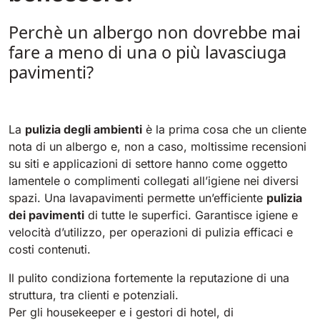
Tigra
E55
1055 mm
5800 m²/h
Perchè un albergo non dovrebbe mai
550 mm
2200 m²/h
fare a meno di una o più lavasciuga
pavimenti?
Rider 1201
E51
1200 mm
10200 m²/h
530 mm
2280 m²/h
La
pulizia degli ambienti
è la prima cosa che un cliente
Rider Lift
nota di un albergo e, non a caso, moltissime recensioni
E61
su siti e applicazioni di settore hanno come oggetto
1200 mm
7865 m²/h
610 mm
2625 m²/h
lamentele o complimenti collegati all’igiene nei diversi
spazi. Una lavapavimenti permette un’efficiente
pulizia
Xtrema
dei pavimenti
di tutte le superfici. Garantisce igiene e
E71
velocità d’utilizzo, per operazioni di pulizia efficaci e
1400 mm
12600 m²/h
710 mm
3195 m²/h
costi contenuti.
Il pulito condiziona fortemente la reputazione di una
Magnum
E81
struttura, tra clienti e potenziali.
1570 mm
18840 m²/h
Per gli housekeeper e i gestori di hotel, di
810 mm
3645 m²/h