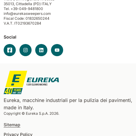
35013,
Cittadella (PD) ITALY
Tel. +39-049-9481800
info@eurekasweepers.com
Fiscal Code: 01832650244
V.A.T. IT02193670284
Social
Eureka, macchine industriali per la pulizia dei pavimenti,
made in Italy.
Copyright © Eureka S.p.A. 2026.
Sitemap
Privacy Policy