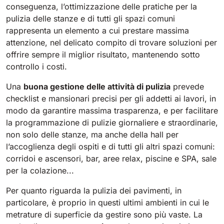
conseguenza, l’ottimizzazione delle pratiche per la
pulizia delle stanze e di tutti gli spazi comuni
Bull 200
Lavapavimenti uomo a bordo
rappresenta un elemento a cui prestare massima
2100 mm
29400 m²/h
attenzione, nel delicato compito di trovare soluzioni per
Mostra tutte
offrire sempre il miglior risultato, mantenendo sotto
controllo i costi.
E65
650 mm
3900 m²/h
Una
buona gestione delle attività di pulizia
prevede
checklist e mansionari precisi per gli addetti ai lavori, in
modo da garantire massima trasparenza, e per facilitare
E75
la programmazione di pulizie giornaliere e straordinarie,
non solo delle stanze, ma anche della hall per
760 mm
4560 m²/h
l’accoglienza degli ospiti e di tutti gli altri spazi comuni:
corridoi e ascensori, bar, aree relax, piscine e SPA, sale
E83
per la colazione...
830 mm
4980 m²/h
Per quanto riguarda la pulizia dei pavimenti, in
particolare, è proprio in questi ultimi ambienti in cui le
metrature di superficie da gestire sono più vaste. La
E85