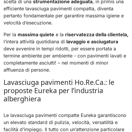
scelta di una
strumentazione adeguata
, in primis una
810 mm
6075 m²/h
efficiente lavasciuga pavimenti compatta, diventa
pertanto fondamentale per garantire massima igiene e
velocità d’esecuzione.
E100
1000 mm
7500 m²/h
Per la
massima quiete
e la
riservatezza della clientela,
l’intera attività quotidiana di
lavaggio e asciugatura
deve avvenire in tempi ridotti, per essere portata a
E110-D
termine ambiente per ambiente - con pavimenti lavati e
1100 mm
8800 m²/h
completamente asciutti! – nei momenti di minor
affluenza di persone.
Lavasciuga pavimenti Ho.Re.Ca.: le
E110-R
proposte Eureka per l’industria
1100 mm
8800 m²/h
alberghiera
Le lavasciuga pavimenti compatte Eureka garantiscono
un elevato standard di pulizia, velocità, versatilità e
facilità d’impiego. Il tutto con un’attenzione particolare