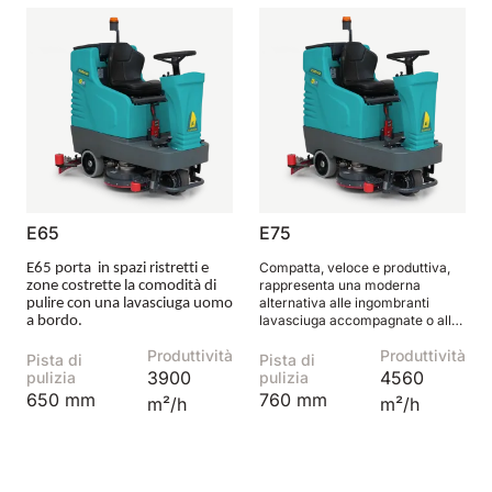
E65
E75
Compatta, veloce e produttiva,
E65 porta in spazi ristretti e
rappresenta una moderna
zone costrette la comodità di
alternativa alle ingombranti
pulire con una lavasciuga uomo
lavasciuga accompagnate o alle
a bordo.
obsolete lavasciuga uomo a
Produttività
Produttività
bordo dalle dimensioni enormi.
Pista di
Pista di
3900
4560
pulizia
pulizia
650 mm
760 mm
m²/h
m²/h