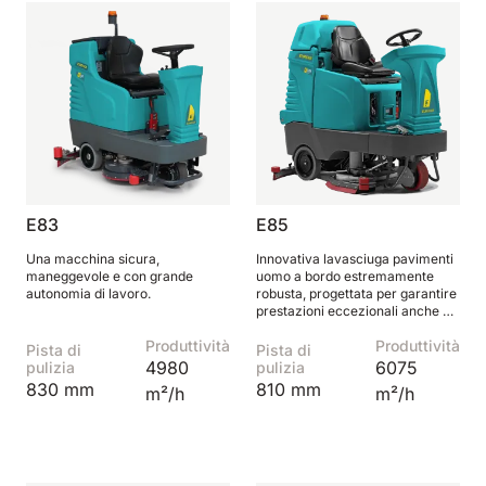
E83
E85
Una macchina sicura,
Innovativa lavasciuga pavimenti
maneggevole e con grande
uomo a bordo estremamente
autonomia di lavoro.
robusta, progettata per garantire
prestazioni eccezionali anche sui
pavimenti più difficili.
Produttività
Produttività
Pista di
Pista di
4980
6075
pulizia
pulizia
830 mm
810 mm
m²/h
m²/h