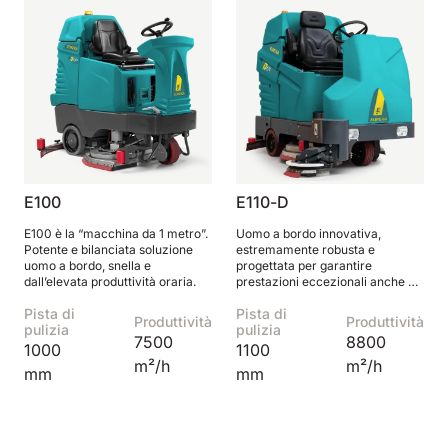
E100
E110-D
E100 è la “macchina da 1 metro”.
Uomo a bordo innovativa,
Potente e bilanciata soluzione
estremamente robusta e
uomo a bordo, snella e
progettata per garantire
dall’elevata produttività oraria.
prestazioni eccezionali anche sui
pavimenti industriali più ampi e
Pista di
Pista di
difficili.
Produttività
Produttività
pulizia
pulizia
7500
8800
1000
1100
m²/h
m²/h
mm
mm