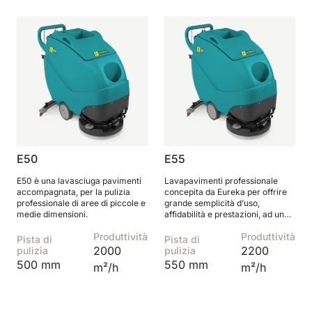
Bull 200
Lavapavimenti uomo a bordo
2100 mm
29400 m²/h
Mostra tutte
E65
650 mm
3900 m²/h
E50
E55
E75
E50 è una lavasciuga pavimenti
Lavapavimenti professionale
760 mm
4560 m²/h
accompagnata, per la pulizia
concepita da Eureka per offrire
professionale di aree di piccole e
grande semplicità d’uso,
medie dimensioni.
affidabilità e prestazioni, ad un
prezzo estremamente
E83
Produttività
Produttività
accessibile.
Pista di
Pista di
2000
2200
pulizia
pulizia
830 mm
4980 m²/h
500 mm
550 mm
m²/h
m²/h
E85