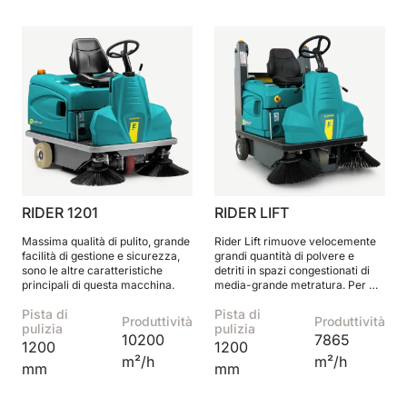
RIDER 1201
RIDER LIFT
Massima qualità di pulito, grande
Rider Lift rimuove velocemente
facilità di gestione e sicurezza,
grandi quantità di polvere e
sono le altre caratteristiche
detriti in spazi congestionati di
principali di questa macchina.
media-grande metratura. Per chi
cerca confort e alte prestazioni.
Pista di
Pista di
Produttività
Produttività
pulizia
pulizia
10200
7865
1200
1200
m²/h
m²/h
mm
mm