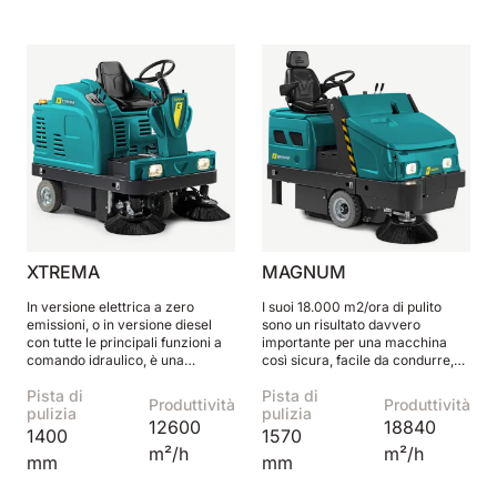
XTREMA
MAGNUM
In versione elettrica a zero
I suoi 18.000 m2/ora di pulito
emissioni, o in versione diesel
sono un risultato davvero
con tutte le principali funzioni a
importante per una macchina
comando idraulico, è una
così sicura, facile da condurre,
macchina comoda e prestante
agile e compatta oltre alla media
Pista di
Pista di
di categoria.
Produttività
Produttività
pulizia
pulizia
12600
18840
1400
1570
m²/h
m²/h
mm
mm