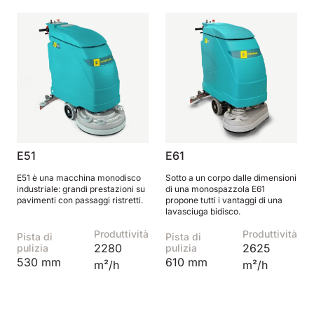
810 mm
6075 m²/h
E100
1000 mm
7500 m²/h
E110-D
1100 mm
8800 m²/h
E51
E61
E51 è una macchina monodisco
Sotto a un corpo dalle dimensioni
industriale: grandi prestazioni su
di una monospazzola E61
E110-R
pavimenti con passaggi ristretti.
propone tutti i vantaggi di una
lavasciuga bidisco.
1100 mm
8800 m²/h
Produttività
Produttività
Pista di
Pista di
2280
2625
pulizia
pulizia
530 mm
610 mm
m²/h
m²/h