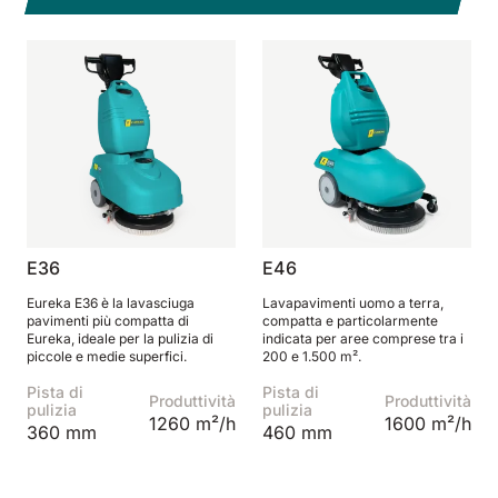
Tigra
E55
1055 mm
5800 m²/h
550 mm
2200 m²/h
Rider 1201
E51
1200 mm
10200 m²/h
530 mm
2280 m²/h
Rider Lift
E61
1200 mm
7865 m²/h
E36
E46
610 mm
2625 m²/h
Eureka E36 è la lavasciuga
Lavapavimenti uomo a terra,
pavimenti più compatta di
compatta e particolarmente
Xtrema
Eureka, ideale per la pulizia di
indicata per aree comprese tra i
E71
piccole e medie superfici.
200 e 1.500 m².
1400 mm
12600 m²/h
710 mm
3195 m²/h
Pista di
Pista di
Produttività
Produttività
pulizia
pulizia
1260 m²/h
1600 m²/h
360 mm
460 mm
Magnum
E81
1570 mm
18840 m²/h
810 mm
3645 m²/h