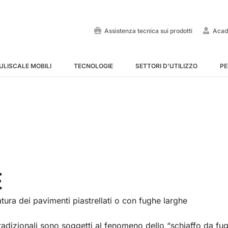
Assistenza tecnica sui prodotti
Acad
ULISCALE MOBILI
TECNOLOGIE
SETTORI D'UTILIZZO
PE
Lavapavimenti uomo a bo
Spazzatrici uomo a bordo
Puliscale e tappeti mobili -
MOSTRA TUTTE
MOSTRA TUTTE
MOSTRA TUTTE
E
atura dei pavimenti piastrellati o con fughe larghe
E55
E65
Tigra
EC52
E75
Rider
 tradizionali sono soggetti al fenomeno dello “schiaffo da fu