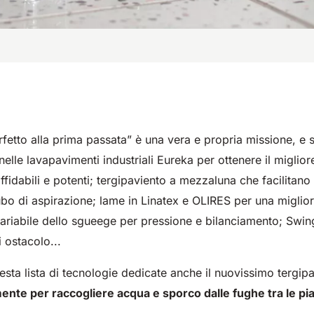
rfetto alla prima passata” è una vera e propria missione, e s
elle lavapavimenti industriali Eureka per ottenere il migliore 
fidabili e potenti; tergipaviento a mezzaluna che facilitano 
ubo di aspirazione; lame in Linatex e OLIRES per una miglior
ariabile dello sgueege per pressione e bilanciamento; Swi
i ostacolo...
esta lista di tecnologie dedicate anche il nuovissimo tergi
nte per raccogliere acqua e sporco dalle fughe tra le pia