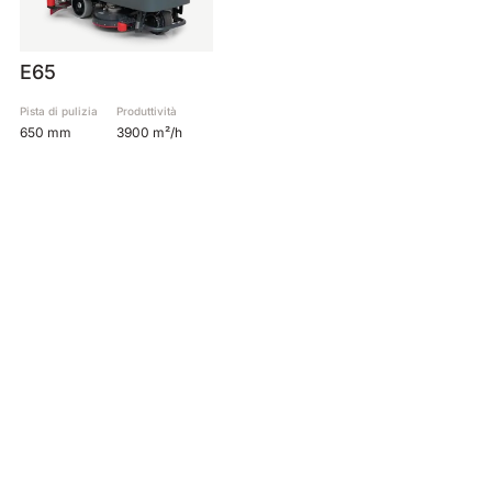
E65
Pista di pulizia
Produttività
650 mm
3900 m²/h