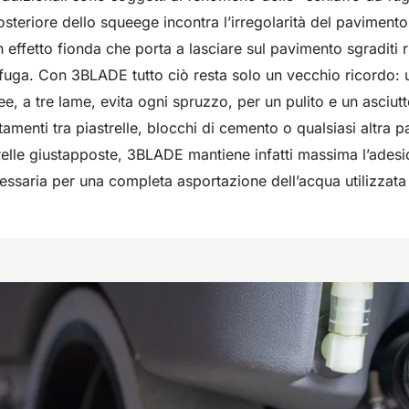
0
550 mm
2200 m²/h
650 mm
1055 mm
3900
5800
760 
1200
teriore dello squeege incontra l’irregolarità del pavimento
h
m²/h
m²/h
un effetto fionda che porta a lasciare sul pavimento sgraditi 
 fuga. Con 3BLADE tutto ciò resta solo un vecchio ricordo: 
ee, a tre lame, evita ogni spruzzo, per un pulito e un asciu
tamenti tra piastrelle, blocchi di cemento o qualsiasi altra
strelle giustapposte, 3BLADE mantiene infatti massima l’adesio
ssaria per una completa asportazione dell’acqua utilizzata 
E81
E100
Magnum
E110
Bull
 m²/h
810 mm
3645
1000 mm
1570 mm
7500 m²/h
18840
1100
2100
m²/h
m²/h