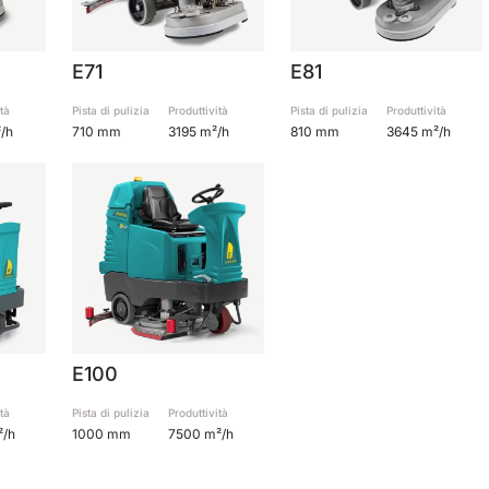
E71
E81
tà
Pista di pulizia
Produttività
Pista di pulizia
Produttività
/h
710 mm
3195 m²/h
810 mm
3645 m²/h
E100
tà
Pista di pulizia
Produttività
²/h
1000 mm
7500 m²/h