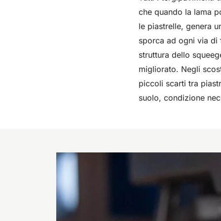
360 mm
730 mm
1260 m²/h
2190 m²/h
460 mm
780 mm
1600 m²/h
3510 m²/h
500 mm
200
che quando la lama pos
m²/
le piastrelle, genera 
sporca ad ogni via di
struttura dello squeeg
migliorato. Negli scos
piccoli scarti tra pia
suolo, condizione nece
E51
E61
E71
530 mm
2280 m²/h
610 mm
2625 m²/h
710 mm
3195