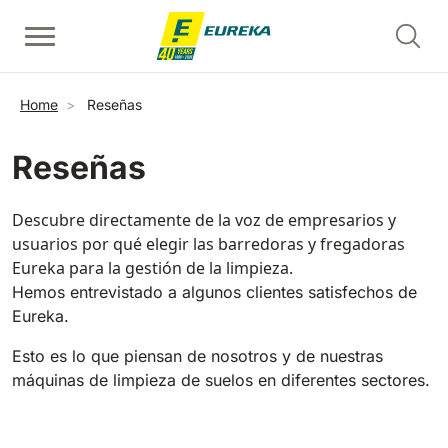
Pasar al contenido principal
Fregadora con operador a pie
Barredoras con conductor acompañante
Limpiadoras de escaleras mecánicas - contrahuellas
Sobrescribir enlaces de ayuda a la navegación
Home
Reseñas
Ver todas
Ver todas
Ver todas
Reseñas
E36
Picobello
ERC45
360 mm
730 mm
2190 m²/h
1260 m²/h
Descubre directamente de la voz de empresarios y
usuarios por qué elegir las barredoras y fregadoras
Eureka para la gestión de la limpieza.
Limpiadoras de escaleras mecánicas y pasillos rodantes 
E46
Kobra
Hemos entrevistado a algunos clientes satisfechos de
Ver todas
460 mm
780 mm
3510 m²/h
1600 m²/h
Eureka.
Esto es lo que piensan de nosotros y de nuestras
EC52
Barredoras con operador a bordo
E50
máquinas de limpieza de suelos en diferentes sectores.
Ver todas
500 mm
2000 m²/h