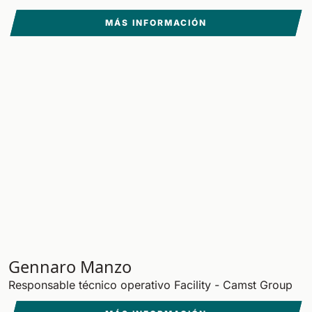
MÁS INFORMACIÓN
Bull 200
Fregadora con operador a bordo
2100 mm
29400 m²/h
Ver todas
E65
650 mm
3900 m²/h
E75
760 mm
4560 m²/h
E83
830 mm
4980 m²/h
Gennaro Manzo
Responsable técnico operativo Facility - Camst Group
E85