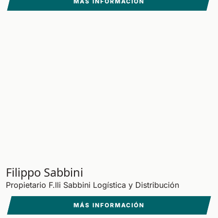
MÁS INFORMACIÓN
810 mm
6075 m²/h
E100
1000 mm
7500 m²/h
E110-D
1100 mm
8800 m²/h
E110-R
1100 mm
8800 m²/h
Filippo Sabbini
Propietario F.lli Sabbini Logística y Distribución
MÁS INFORMACIÓN