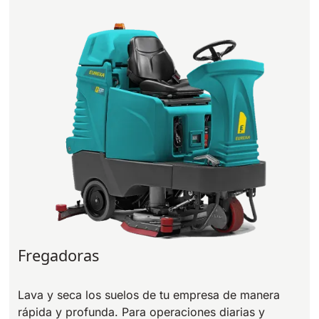
Bull 200
Fregadora con operador a bordo
2100 mm
29400 m²/h
Ver todas
E65
650 mm
3900 m²/h
E75
760 mm
4560 m²/h
E83
Fregadoras
830 mm
4980 m²/h
Lava y seca los suelos de tu empresa de manera
E85
rápida y profunda. Para operaciones diarias y