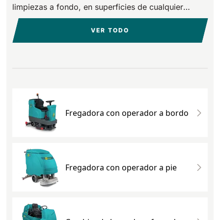
limpiezas a fondo, en superficies de cualquier
810 mm
6075 m²/h
material y tamaño.
VER TODO
E100
1000 mm
7500 m²/h
E110-D
1100 mm
8800 m²/h
Fregadora con operador a bordo
E110-R
1100 mm
8800 m²/h
Fregadora con operador a pie