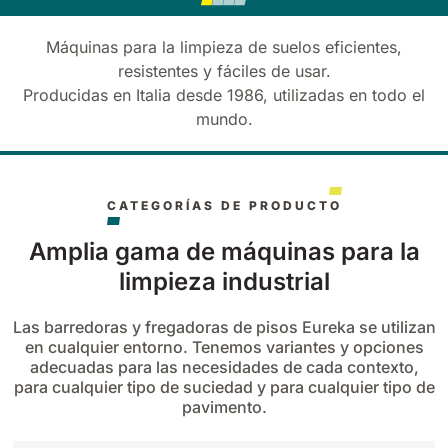
Tigra
E55
1055 mm
5800 m²/h
Máquinas para la limpieza de suelos eficientes,
550 mm
2200 m²/h
resistentes y fáciles de usar.
Producidas en Italia desde 1986, utilizadas en todo el
Rider 1201
E51
mundo.
1200 mm
10200 m²/h
530 mm
2280 m²/h
Rider Lift
CATEGORÍAS DE PRODUCTO
E61
1200 mm
7865 m²/h
610 mm
2625 m²/h
Amplia gama de máquinas para la
limpieza industrial
Xtrema
E71
Las barredoras y fregadoras de pisos Eureka se utilizan
1400 mm
12600 m²/h
710 mm
3195 m²/h
en cualquier entorno. Tenemos variantes y opciones
adecuadas para las necesidades de cada contexto,
para cualquier tipo de suciedad y para cualquier tipo de
Magnum
pavimento.
E81
1570 mm
18840 m²/h
810 mm
3645 m²/h