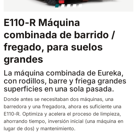
Tigra
E55
1055 mm
5800 m²/h
550 mm
2200 m²/h
E110-R Máquina
Rider 1201
combinada de barrido /
E51
1200 mm
10200 m²/h
fregado, para suelos
530 mm
2280 m²/h
grandes
Rider Lift
E61
1200 mm
7865 m²/h
La máquina combinada de Eureka,
610 mm
2625 m²/h
con rodillos, barre y friega grandes
superficies en una sola pasada.
Xtrema
E71
Donde antes se necesitaban dos máquinas, una
1400 mm
12600 m²/h
710 mm
3195 m²/h
barredora y una fregadora, ahora es suficiente una
E110-R. Optimiza y acelera el proceso de limpieza,
Magnum
ahorrando tiempo, inversión inicial (una máquina en
E81
lugar de dos) y mantenimiento.
1570 mm
18840 m²/h
810 mm
3645 m²/h