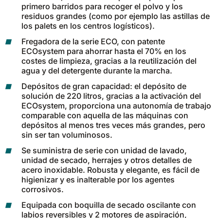
primero barridos para recoger el polvo y los
810 mm
6075 m²/h
residuos grandes (como por ejemplo las astillas de
los palets en los centros logísticos).
Fregadora de la serie ECO, con patente
E100
ECOsystem para ahorrar hasta el 70% en los
1000 mm
7500 m²/h
costes de limpieza, gracias a la reutilización del
agua y del detergente durante la marcha.
Depósitos de gran capacidad: el depósito de
E110-D
solución de 220 litros, gracias a la activación del
1100 mm
8800 m²/h
ECOsystem, proporciona una autonomía de trabajo
comparable con aquella de las máquinas con
depósitos al menos tres veces más grandes, pero
sin ser tan voluminosos.
E110-R
Se suministra de serie con unidad de lavado,
1100 mm
8800 m²/h
unidad de secado, herrajes y otros detalles de
acero inoxidable. Robusta y elegante, es fácil de
higienizar y es inalterable por los agentes
corrosivos.
Equipada con boquilla de secado oscilante con
labios reversibles y 2 motores de aspiración,