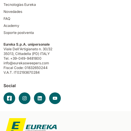
Tecnologías Eureka
Novedades
FAQ
Academy
Soporte postventa
Eureka S.p.A. unipersonale
Viale Dell'Artigianato n. 30/32
35013,
Cittadella (PD) ITALY
Tel. +39-049-9481800
info@eurekasweepers.com
Fiscal Code: 01832650244
V.A.T. IT02193670284
Social