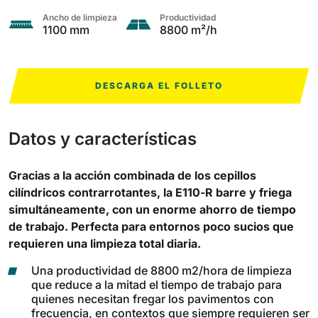
Ancho de limpieza
Productividad
1100 mm
8800 m²/h
Bull 200
Fregadora con operador a bordo
2100 mm
29400 m²/h
Ver todas
DESCARGA EL FOLLETO
E65
650 mm
3900 m²/h
Datos y características
E75
Gracias a la acción combinada de los cepillos
760 mm
4560 m²/h
cilíndricos contrarrotantes, la E110-R barre y friega
simultáneamente, con un enorme ahorro de tiempo
de trabajo. Perfecta para entornos poco sucios que
E83
requieren una limpieza total diaria.
830 mm
4980 m²/h
Una productividad de 8800 m2/hora de limpieza
que reduce a la mitad el tiempo de trabajo para
quienes necesitan fregar los pavimentos con
E85
frecuencia, en contextos que siempre requieren ser