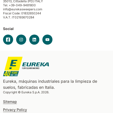
35013,
Cittadella (PD) ITALY
Tel. +39-049-9481800
info@eurekasweepers.com
Fiscal Code: 01832650244
V.A.T. IT02193670284
Social
Eureka, máquinas industriales para la limpieza de
suelos, fabricadas en Italia.
Copyright © Eureka S.p.A. 2026.
Sitemap
Privacy Policy