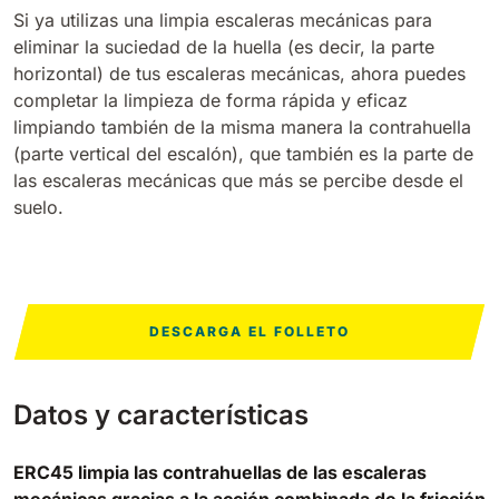
Si ya utilizas una limpia escaleras mecánicas para
eliminar la suciedad de la huella (es decir, la parte
Bull 200
Fregadora con operador a bordo
horizontal) de tus escaleras mecánicas, ahora puedes
2100 mm
29400 m²/h
Ver todas
completar la limpieza de forma rápida y eficaz
limpiando también de la misma manera la contrahuella
(parte vertical del escalón), que también es la parte de
E65
las escaleras mecánicas que más se percibe desde el
650 mm
3900 m²/h
suelo.
E75
760 mm
4560 m²/h
DESCARGA EL FOLLETO
E83
830 mm
4980 m²/h
Datos y características
ERC45 limpia las contrahuellas de las escaleras
E85