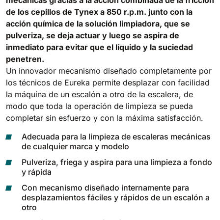
mecánicas gracias a la acción combinada de la fricción
810 mm
6075 m²/h
de los cepillos de Tynex a 850 r.p.m. junto con la
acción química de la solución limpiadora, que se
pulveriza, se deja actuar y luego se aspira de
E100
inmediato para evitar que el líquido y la suciedad
1000 mm
7500 m²/h
penetren.
Un innovador mecanismo diseñado completamente por
los técnicos de Eureka permite desplazar con facilidad
E110-D
la máquina de un escalón a otro de la escalera, de
1100 mm
8800 m²/h
modo que toda la operación de limpieza se pueda
completar sin esfuerzo y con la máxima satisfacción.
Adecuada para la limpieza de escaleras mecánicas
E110-R
de cualquier marca y modelo
1100 mm
8800 m²/h
Pulveriza, friega y aspira para una limpieza a fondo
y rápida
Con mecanismo diseñado internamente para
desplazamientos fáciles y rápidos de un escalón a
otro