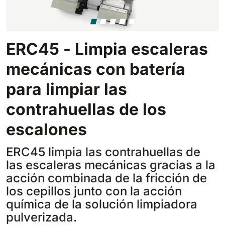
Tigra
E55
1055 mm
5800 m²/h
550 mm
2200 m²/h
ERC45 - Limpia escaleras
Rider 1201
E51
mecánicas con batería
1200 mm
10200 m²/h
530 mm
2280 m²/h
para limpiar las
Rider Lift
contrahuellas de los
E61
1200 mm
7865 m²/h
610 mm
2625 m²/h
escalones
ERC45 limpia las contrahuellas de
Xtrema
E71
las escaleras mecánicas gracias a la
1400 mm
12600 m²/h
710 mm
3195 m²/h
acción combinada de la fricción de
los cepillos junto con la acción
Magnum
química de la solución limpiadora
E81
1570 mm
18840 m²/h
pulverizada.
810 mm
3645 m²/h